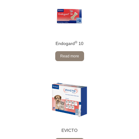
®
Endogard
10
Read more
EVICTO