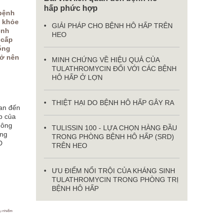
hấp phức hợp
 bệnh
o khỏe
GIẢI PHÁP CHO BỆNH HÔ HẤP TRÊN
ệnh
HEO
 cấp
ống
rở nên
MINH CHỨNG VỀ HIỆU QUẢ CỦA
TULATHROMYCIN ĐỐI VỚI CÁC BỆNH
HÔ HẤP Ở LỢN
THIỆT HẠI DO BỆNH HÔ HẤP GÂY RA
uan đến
p của
hông
TULISSIN 100 - LỰA CHỌN HÀNG ĐẦU
òng
TRONG PHÒNG BỆNH HÔ HẤP (SRD)
D
TRÊN HEO
ƯU ĐIỂM NỔI TRỘI CỦA KHÁNG SINH
TULATHROMYCIN TRONG PHÒNG TRỊ
BỆNH HÔ HẤP