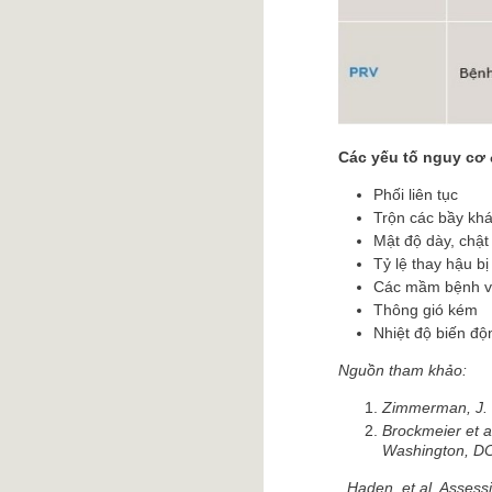
Các yếu tố nguy cơ 
Phối liên tục
Trộn các bầy kh
Mật độ dày, chật
Tỷ lệ thay hậu bị
Các mầm bệnh vi
Thông gió kém
Nhiệt độ biến độ
Nguồn tham khảo:
Zimmerman, J. 
Brockmeier et a
Washington, DC
Haden, et al. Asses