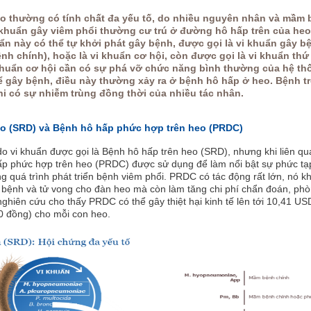
o thường có tính chất đa yếu tố, do nhiều nguyên nhân và mầm
 khuẩn gây viêm phổi thường cư trú ở đường hô hấp trên của he
n này có thể tự khởi phát gây bệnh, được gọi là vi khuẩn gây b
nh chính), hoặc là vi khuẩn cơ hội, còn được gọi là vi khuẩn thứ
khuẩn cơ hội cần có sự phá vỡ chức năng bình thường của hệ th
ể gây bệnh, điều này thường xảy ra ở bệnh hô hấp ở heo. Bệnh t
i có sự nhiễm trùng đồng thời của nhiều tác nhân.
eo (SRD) và Bệnh hô hấp phức hợp trên heo (PRDC)
o vi khuẩn được gọi là Bệnh hô hấp trên heo (SRD), nhưng khi liên q
hấp phức hợp trên heo (PRDC) được sử dụng để làm nổi bật sự phức tạ
ong quá trình phát triển bệnh viêm phổi. PRDC có tác động rất lớn, nó k
c bệnh và tử vong cho đàn heo mà còn làm tăng chi phí chẩn đoán, ph
 nghiên cứu cho thấy PRDC có thể gây thiệt hại kinh tế lên tới 10,41 US
 đồng) cho mỗi con heo.