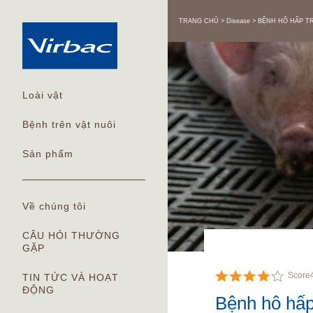
TRANG CHỦ
Disease
BỆNH HÔ HẤP T
Loài vật
Bệnh trên vật nuôi
Sản phẩm
Về chúng tôi
CÂU HỎI THƯỜNG
GẶP
Score
TIN TỨC VÀ HOẠT
ĐỘNG
Bệnh hô hấp