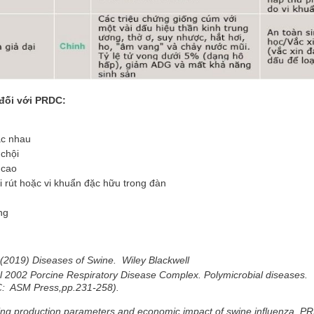
đối với PRDC:
ác nhau
 chội
 cao
 rút hoặc vi khuẩn đặc hữu trong đàn
ng
(2019) Diseases of Swine. Wiley Blackwell
l 2002 Porcine Respiratory Disease Complex. Polymicrobial diseases.
: ASM Press,pp.231-258).
sing production parameters and economic impact of swine influenza, P