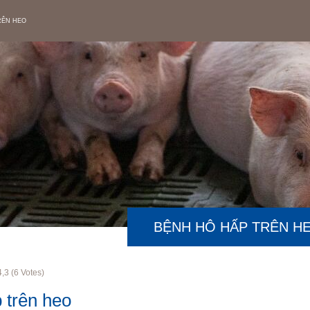
RÊN HEO
BỆNH HÔ HẤP TRÊN H
4,3
(
6
Votes)
 trên heo