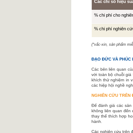
Các chỉ số hiệu su
% chi phí cho nghiê
% chi phí nghiên cứ
(*vắc-xin, sản phẩm mi
ĐẠO ĐỨC VÀ PHÚC 
Các bên liên quan củ
với toàn bộ chuỗi giá
khích thử nghiệm in v
các hiệp hội nghề nghi
NGHIÊN CỨU TRÊN 
Để đánh giá các sản 
không liên quan đến 
thay thế thích hợp h
hành.
Các nghiên cứu trên đ