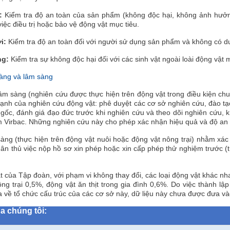
t:
Kiểm tra độ an toàn của sản phẩm (không độc hại, không ảnh hưởng
iệc điều trị hoặc bảo vệ động vật mục tiêu.
ời:
Kiểm tra độ an toàn đối với người sử dụng sản phẩm và không có dư l
ng:
Kiểm tra sự không độc hại đối với các sinh vật ngoài loài động vật 
sàng và lâm sàng
âm sàng (nghiên cứu được thực hiện trên động vật trong điều kiện ch
ạnh của nghiên cứu động vật: phê duyệt các cơ sở nghiên cứu, đào tạo
 gốc, đánh giá đạo đức trước khi nghiên cứu và theo dõi nghiên cứu, 
m Virbac. Những nghiên cứu này cho phép xác nhận hiệu quả và độ an 
àng (thực hiện trên động vật nuôi hoặc động vật nông trại) nhằm xá
tuân thủ việc nộp hồ sơ xin phép hoặc xin cấp phép thử nghiệm trước (
ật của Tập đoàn, với phạm vi không thay đổi, các loại động vật khá
ng trại 0,5%, động vật ăn thịt trong gia đình 0,6%. Do việc thành l
a về tổ chức cấu trúc của các cơ sở này, dữ liệu này chưa được đưa và
a chúng tôi: