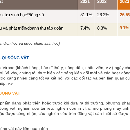
ất
2021
2022
2023
n cứu sinh học*/tổng số
31.1%
26.2%
26.5
9.1%
u và phát triển/doanh thu tập đoàn
7.4%
8.3%
ễn dịch học và dược phẩm sinh học)
LỢI ĐỘNG VẬT
a Virbac (khách hàng, bác sĩ thú y, nông dân, nhân viên, v.v.) ngày 
 trị. Vì vậy, chúng tôi thực hiện các sáng kiến đổi mới và các hoạt
itro càng nhiều càng tốt và kết nối với các đối tác và bên liên quan
ệp, v.v.
ĐỘNG VẬT
phẩm đang phát triển hoặc trước khi đưa ra thị trường, phương phá
động vật: nghiên cứu tài liệu, nghiên cứu in vitro, mô phỏng máy tín
oặc được công nhận, các nghiên cứu trên động vật cần thiết sẽ được
ộng vật này liên quan đến: