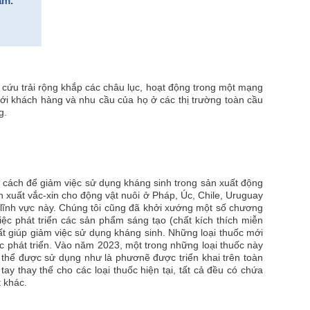
ẩm.
 cứu trải rộng khắp các châu lục, hoạt động trong một mạng
với khách hàng và nhu cầu của họ ở các thị trường toàn cầu
g.
g cách để giảm việc sử dụng kháng sinh trong sản xuất động
n xuất vắc-xin cho động vật nuôi ở Pháp, Úc, Chile, Uruguay
 lĩnh vực này. Chúng tôi cũng đã khởi xướng một số chương
iệc phát triển các sản phẩm sáng tạo (chất kích thích miễn
hất giúp giảm việc sử dụng kháng sinh. Những loại thuốc mới
ợc phát triển. Vào năm 2023, một trong những loại thuốc này
ó thể được sử dụng như là phươnẽ được triển khai trên toàn
ay thay thế cho các loại thuốc hiện tại, tất cả đều có chứa
 khác.