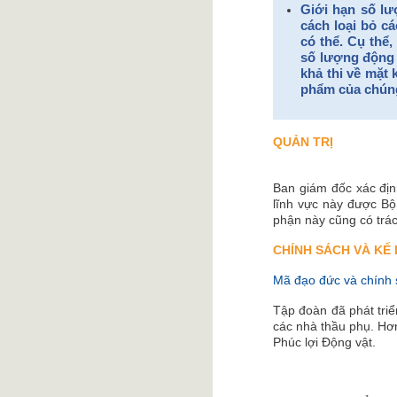
Giới hạn số lư
cách loại bỏ c
có thể. Cụ thể
số lượng động 
khả thi về mặt
phẩm của chúng
QUẢN TRỊ
Ban giám đốc xác địn
lĩnh vực này được Bộ
phận này cũng có trác
CHÍNH SÁCH VÀ KẾ
Mã đạo đức và chính s
Tập đoàn đã phát tri
các nhà thầu phụ. Hơ
Phúc lợi Động vật.