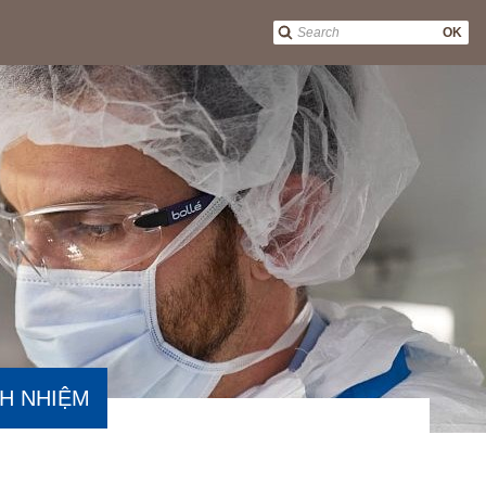
OK
H NHIỆM