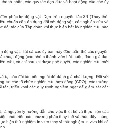
, thành phần, các quy tắc đạo đức và hoạt động của các ủy
 đến phúc lợi động vật. Dựa trên nguyên tắc 3R (Thay thế,
tiêu chuẩn cần áp dụng đối với động vật, các nghiên cứu và
c đối tác của Tập đoàn khi thực hiện bất kỳ nghiên cứu nào
ên động vật. Tất cả các ủy ban này đều tuân thủ các nguyên
 tắc hoạt động (các nhóm thành viên bắt buộc, đánh giá đạo
iên cứu, và chỉ sau khi được phê duyệt, các nghiên cứu mới
 tại các đối tác bên ngoài để đánh giá chất lượng. Đối với
ơng tự: các tổ chức nghiên cứu hợp đồng (CRO), các trường
 tác, triển khai các quy trình nghiêm ngặt để giám sát các
 là nguyên lý hướng dẫn cho việc thiết kế và thực hiện các
việc phát triển các phương pháp thay thế và thúc đẩy chúng
c hiện thử nghiệm in vitro thay vì thử nghiệm in vivo khi có
ính.