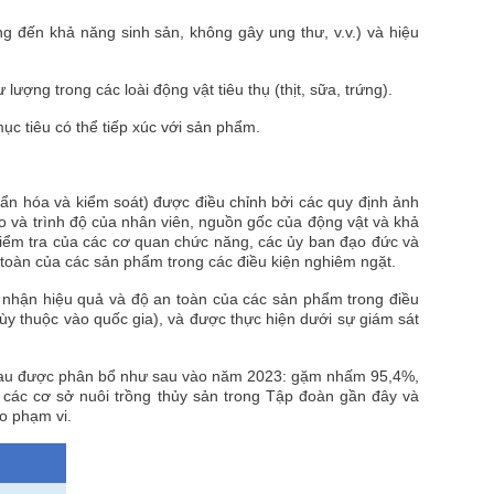
 đến khả năng sinh sản, không gây ung thư, v.v.) và hiệu
ượng trong các loài động vật tiêu thụ (thịt, sữa, trứng).
mục tiêu có thể tiếp xúc với sản phẩm.
uẩn hóa và kiểm soát) được điều chỉnh bởi các quy định ảnh
 và trình độ của nhân viên, nguồn gốc của động vật và khả
kiểm tra của các cơ quan chức năng, các ủy ban đạo đức và
toàn của các sản phẩm trong các điều kiện nghiêm ngặt.
c nhận hiệu quả và độ an toàn của các sản phẩm trong điều
tùy thuộc vào quốc gia), và được thực hiện dưới sự giám sát
c nhau được phân bổ như sau vào năm 2023: gặm nhấm 95,4%,
ập các cơ sở nuôi trồng thủy sản trong Tập đoàn gần đây và
o phạm vi.