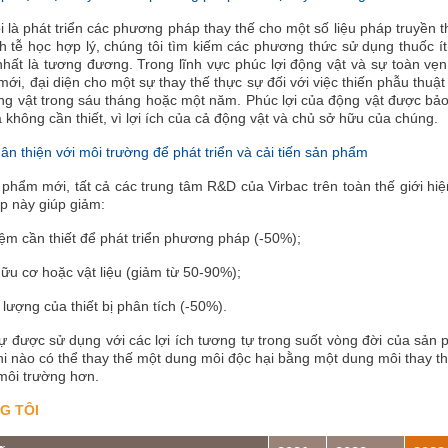
i là phát triển các phương pháp thay thế cho một số liệu pháp truyền th
h tễ học hợp lý, chúng tôi tìm kiếm các phương thức sử dụng thuốc ít
nhất là tương đương. Trong lĩnh vực phúc lợi động vật và sự toàn vẹn
ới, đại diện cho một sự thay thế thực sự đối với việc thiến phẫu thuật 
ng vật trong sáu tháng hoặc một năm. Phúc lợi của động vật được bảo 
 không cần thiết, vì lợi ích của cả động vật và chủ sở hữu của chúng.
n thiện với môi trường để phát triển và cải tiến sản phẩm
 phẩm mới, tất cả các trung tâm R&D của Virbac trên toàn thế giới hi
 này giúp giảm:
ệm cần thiết để phát triển phương pháp (-50%);
u cơ hoặc vật liệu (giảm từ 50-90%);
lượng của thiết bị phân tích (-50%).
 được sử dụng với các lợi ích tương tự trong suốt vòng đời của sản
khi nào có thể thay thế một dung môi độc hại bằng một dung môi thay 
môi trường hơn.
G TÔI