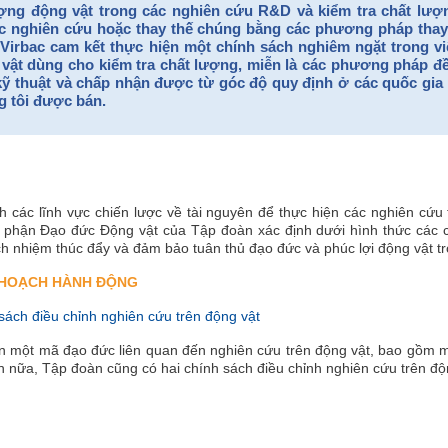
ợng động vật trong các nghiên cứu R&D và kiểm tra chất lượ
ác nghiên cứu hoặc thay thế chúng bằng các phương pháp thay
, Virbac cam kết thực hiện một chính sách nghiêm ngặt trong v
vật dùng cho kiểm tra chất lượng, miễn là các phương pháp đề
 kỹ thuật và chấp nhận được từ góc độ quy định ở các quốc gia
 tôi được bán.
h các lĩnh vực chiến lược về tài nguyên để thực hiện các nghiên cứu 
 phận Đạo đức Động vật của Tập đoàn xác định dưới hình thức các c
h nhiệm thúc đẩy và đảm bảo tuân thủ đạo đức và phúc lợi động vật tro
 HOẠCH HÀNH ĐỘNG
ách điều chỉnh nghiên cứu trên động vật
ển một mã đạo đức liên quan đến nghiên cứu trên động vật, bao gồm 
n nữa, Tập đoàn cũng có hai chính sách điều chỉnh nghiên cứu trên đ