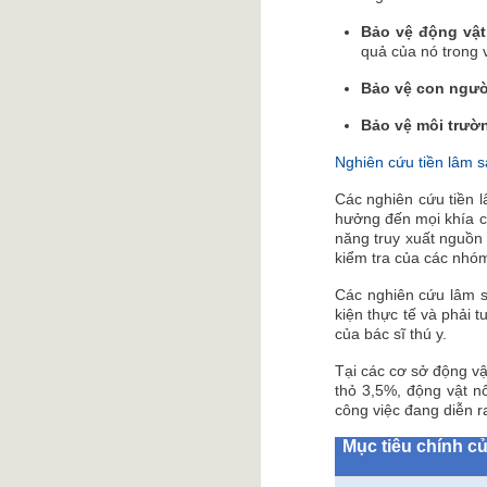
Bảo vệ động vậ
quả của nó trong v
Bảo vệ con ngư
Bảo vệ môi trườ
Nghiên cứu tiền lâm 
Các nghiên cứu tiền l
hưởng đến mọi khía c
năng truy xuất nguồn
kiểm tra của các nhó
Các nghiên cứu lâm s
kiện thực tế và phải 
của bác sĩ thú y.
Tại các cơ sở động v
thỏ 3,5%, động vật nô
công việc đang diễn r
Mục tiêu chính củ