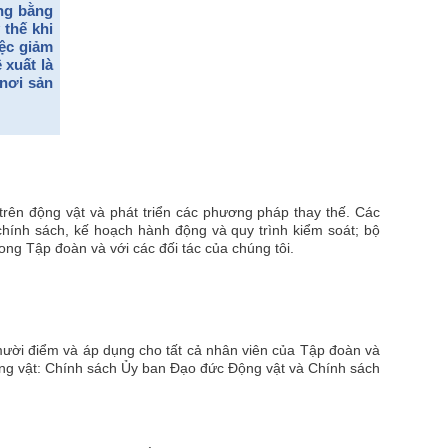
ng bằng
 thế khi
iệc giảm
 xuất là
 nơi sản
trên động vật và phát triển các phương pháp thay thế. Các
hính sách, kế hoạch hành động và quy trình kiểm soát; bộ
ng Tập đoàn và với các đối tác của chúng tôi.
mười điểm và áp dụng cho tất cả nhân viên của Tập đoàn và
ộng vật: Chính sách Ủy ban Đạo đức Động vật và Chính sách