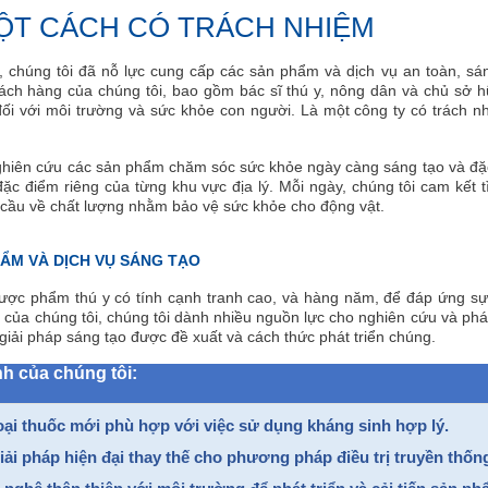
MỘT CÁCH CÓ TRÁCH NHIỆM
 chúng tôi đã nỗ lực cung cấp các sản phẩm và dịch vụ an toàn, sáng 
hách hàng của chúng tôi, bao gồm bác sĩ thú y, nông dân và chủ sở hữ
i với môi trường và sức khỏe con người. Là một công ty có trách nh
nghiên cứu các sản phẩm chăm sóc sức khỏe ngày càng sáng tạo và đặc
ặc điểm riêng của từng khu vực địa lý. Mỗi ngày, chúng tôi cam kết t
 cầu về chất lượng nhằm bảo vệ sức khỏe cho động vật.
HẨM VÀ DỊCH VỤ SÁNG TẠO
ợc phẩm thú y có tính cạnh tranh cao, và hàng năm, để đáp ứng sự t
 của chúng tôi, chúng tôi dành nhiều nguồn lực cho nghiên cứu và phát 
c giải pháp sáng tạo được đề xuất và cách thức phát triển chúng.
nh của chúng tôi:
loại thuốc mới phù hợp với việc sử dụng kháng sinh hợp lý.
giải pháp hiện đại thay thế cho phương pháp điều trị truyền thốn