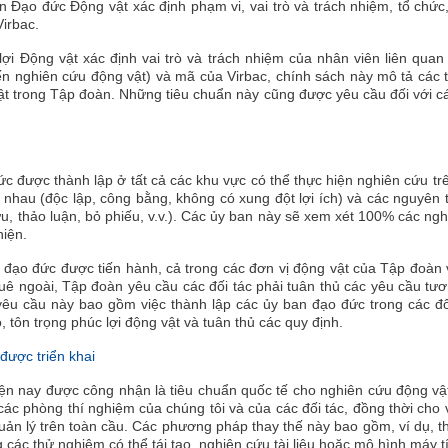
 Đạo đức Động vật xác định phạm vi, vai trò và trách nhiệm, tổ chức
irbac.
ợi Động vật xác định vai trò và trách nhiệm của nhân viên liên quan
iến nghiên cứu động vật) và mã của Virbac, chính sách này mô tả các 
ật trong Tập đoàn. Những tiêu chuẩn này cũng được yêu cầu đối với cá
c được thành lập ở tất cả các khu vực có thể thực hiện nghiên cứu tr
 nhau (độc lập, công bằng, không có xung đột lợi ích) và các nguyên
u, thảo luận, bỏ phiếu, v.v.). Các ủy ban này sẽ xem xét 100% các ngh
hiện.
 đạo đức được tiến hành, cả trong các đơn vị động vật của Tập đoàn và
uê ngoài, Tập đoàn yêu cầu các đối tác phải tuân thủ các yêu cầu tư
 yêu cầu này bao gồm việc thành lập các ủy ban đạo đức trong các đối
 tôn trọng phúc lợi động vật và tuân thủ các quy định.
được triển khai
ện nay được công nhận là tiêu chuẩn quốc tế cho nghiên cứu động vật,
các phòng thí nghiệm của chúng tôi và của các đối tác, đồng thời cho 
ản lý trên toàn cầu. Các phương pháp thay thế này bao gồm, ví dụ, thự
 các thử nghiệm có thể tái tạo, nghiên cứu tài liệu hoặc mô hình máy t