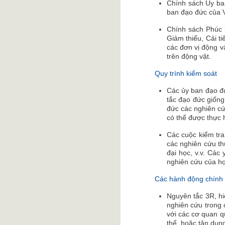
Chính sách Ủy ban
ban đạo đức của V
Chính sách Phúc l
Giảm thiểu, Cải t
các đơn vị động v
trên động vật.
Quy trình kiểm soát
Các ủy ban đạo đứ
tắc đạo đức giống
đức các nghiên cứ
có thể được thực 
Các cuộc kiểm tra
các nghiên cứu th
đại học, v.v. Các
nghiên cứu của họ,
Các hành động chính 
Nguyên tắc 3R, hi
nghiên cứu trong 
với các cơ quan qu
thể, hoặc tận dụng