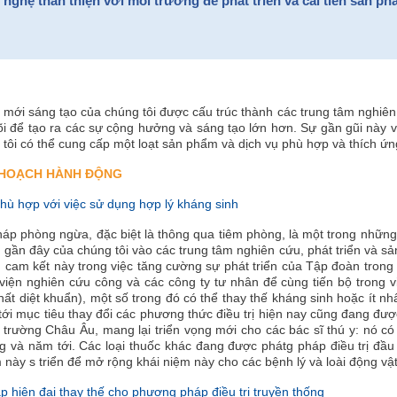
ghệ thân thiện với môi trường để phát triển và cải tiến sản ph
 mới sáng tạo của chúng tôi được cấu trúc thành các trung tâm nghiên
lõi để tạo ra các sự cộng hưởng và sáng tạo lớn hơn. Sự gần gũi này 
tôi có thể cung cấp một loạt sản phẩm và dịch vụ phù hợp và thích ứn
 HOẠCH HÀNH ĐỘNG
phù hợp với việc sử dụng hợp lý kháng sinh
pháp phòng ngừa, đặc biệt là thông qua tiêm phòng, là một trong nhữn
 gần đây của chúng tôi vào các trung tâm nghiên cứu, phát triển và sả
 cam kết này trong việc tăng cường sự phát triển của Tập đoàn trong
 viện nghiên cứu công và các công ty tư nhân để cùng tiến bộ trong v
chất diệt khuẩn), một số trong đó có thể thay thế kháng sinh hoặc ít n
 tới mục tiêu thay đổi các phương thức điều trị hiện nay cũng đang đư
ị trường Châu Âu, mang lại triển vọng mới cho các bác sĩ thú y: nó c
 và năm tới. Các loại thuốc khác đang được phátg pháp điều trị đầu t
này s triển để mở rộng khái niệm này cho các bệnh lý và loài động vật
áp hiện đại thay thế cho phương pháp điều trị truyền thống