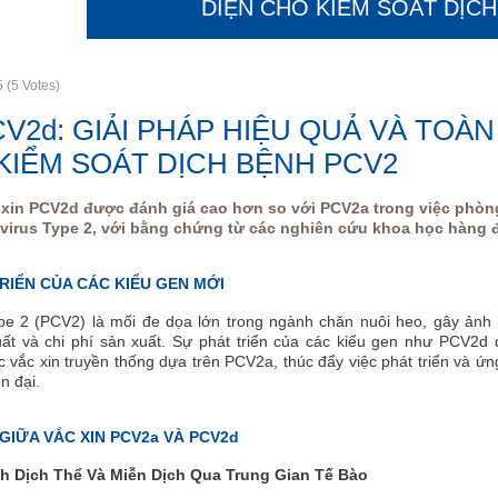
DIỆN CHO KIỂM SOÁT DỊC
5
(
5
Votes)
CV2d: GIẢI PHÁP HIỆU QUẢ VÀ TOÀN
KIỂM SOÁT DỊCH BỆNH PCV2
c xin PCV2d được đánh giá cao hơn so với PCV2a trong việc phòn
virus Type 2, với bằng chứng từ các nghiên cứu khoa học hàng 
RIỂN CỦA CÁC KIỂU GEN MỚI
ype 2 (PCV2) là mối đe dọa lớn trong ngành chăn nuôi heo, gây ảnh
t và chi phí sản xuất. Sự phát triển của các kiểu gen như PCV2d 
 vắc xin truyền thống dựa trên PCV2a, thúc đẩy việc phát triển và ứ
n đại.
GIỮA VẮC XIN PCV2a VÀ PCV2d
h Dịch Thể Và Miễn Dịch Qua Trung Gian Tế Bào