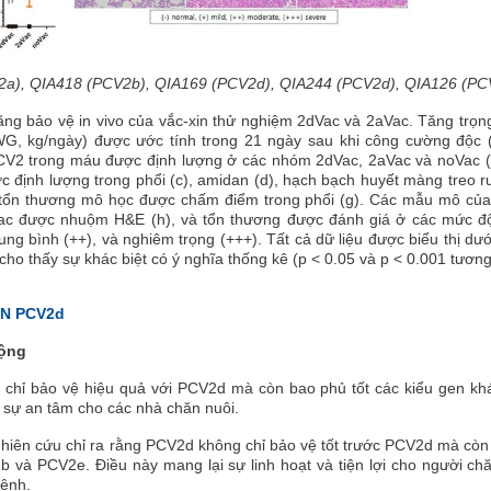
2a), QIA418 (PCV2b), QIA169 (PCV2d), QIA244 (PCV2d), QIA126 (PC
ăng bảo vệ in vivo của vắc-xin thử nghiệm 2dVac và 2aVac. Tăng trọn
G, kg/ngày) được ước tính trong 21 ngày sau khi công cường độc (
V2 trong máu được định lượng ở các nhóm 2dVac, 2aVac và noVac (b
 định lượng trong phổi (c), amidan (d), hạch bạch huyết màng treo ru
c tổn thương mô học được chấm điểm trong phổi (g). Các mẫu mô củ
ac được nhuộm H&E (h), và tổn thương được đánh giá ở các mức độ
rung bình (++), và nghiêm trọng (+++). Tất cả dữ liệu được biểu thị dư
* cho thấy sự khác biệt có ý nghĩa thống kê (p < 0.05 và p < 0.001 tươn
IN PCV2d
Rộng
chỉ bảo vệ hiệu quả với PCV2d mà còn bao phủ tốt các kiểu gen kh
sự an tâm cho các nhà chăn nuôi.
Nghiên cứu chỉ ra rằng PCV2d không chỉ bảo vệ tốt trước PCV2d mà cò
b và PCV2e. Điều này mang lại sự linh hoạt và tiện lợi cho người ch
bệnh.