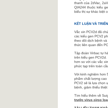
thanh của 2dVac, 2aV
QIA244 thuộc kiểu gen
biểu thị sự khác biệt 
KẾT LUẬN VÀ TRIỂ
Vắc xin PCV2d đã chứn
các kiểu gen PCV2 phứ
theo dõi dịch bệnh và
thức liên quan đến PC
Tập đoàn Virbac tự hà
trên kiểu gen PCV2d.
hơn so với các vắc xi
phức tạp trên toàn cầ
Với kinh nghiệm hơn 5
phẩm chất lượng cao 
PCV2 sẽ là lựa chọn ư
bệnh, giảm thiểu thiệt
Tìm hiểu thêm về Sui
trước virus circo loạ