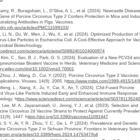
ẢO
my, R., Buragohain, L., D’Silva, A. L., et al. (2024). Newcastle Diseas
ene of Porcine Circovirus Type 2 Confers Protection in Mice and Indu
ralizing Antibodies in Pigs. Vaccines.
.nlm.nih.gov/articles/PMC11599103/
, Li, N., Du, W., Wen, J., Wu, X., et al. (2024). Optimized Production of 
s-Like Particles in Escherichia Coli: A Cost-Effective Approach for Va
robial Biotechnology.
ncedirect.com/science/article/pii/S0882401024000974
 Kim, C., Seo, B. J., Park, G. S. (2024). Evaluation of a New PCV2d an
neumoniae Bivalent Vaccine in Herds. Veterinary Medicine and Scien
brary.wiley.com/doi/10.1002/vms3.70001
 Zhou, J., Wang, D., Cui, Y. (2022). Porcine Circovirus Type 2 Vaccines:
lications. Viruses, 14(9), 2005. h
ttps://www.mdpi.com/1999-4915/14/
 Meng, L., Xiang, X., Ju, Y., Cai, X., An, T. (2024). C3d-Fused Porcine
2d Virus-Like Particle Induced Early and Enhanced Immune Response.
iology. h
ttps://www.sciencedirect.com/science/article/pii/S037811352
., Lee, M. A., Jayaramaiah, U., Jeong, Y. J., et al. (2023). Selection and
cine Circovirus 2d Vaccine Strains to Protect Against Currently Prevale
11(9), 1447. h
ttps://doi.org/10.3390/vaccines11091447
i, S. Y., Ai, Y. R., Zhou, Y. C., Ge, L. P. (2024). Prevalence and Genetic
ine Circovirus Type 2 in Sichuan Province. Frontiers in Veterinary Scie
iersin.org/articles/10.3389/fvets.2024.1475347/full