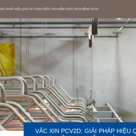
 GIẢI PHÁP HIỆU QUẢ VÀ TOÀN DIỆN CHO KIỂM SOÁT DỊCH BỆNH PCV2
VẮC XIN PCV2D: GIẢI PHÁP HIỆU