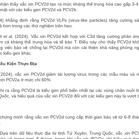
 nhận thấy vắc xin PCV2d tạo ra mức kháng thể trung hòa cao gấp 3-4
 mặt với các kiểu gen PCV2d và PCV2b.
4) khẳng định rằng PCV2d VLPs (virus-like particles) tăng cường s
ả hơn trong các thử nghiệm trên heo.
i et al. (2024): Vắc xin PCV2d kết hợp với C3d tăng cường phản ứn
m cả kháng thể trung hòa và tế bào T. Điều này cho thấy PCV2d khô
ng việc bảo vệ chống lại PCV2d mà còn cải thiện khả năng phòng ng
c kiểu gen khác.
iều Kiện Thực Đ
ịa
(2024), vắc xin PCV2d giảm tải lượng virus trong các mẫu máu và 
 với PCV2a ở mức chỉ 60%.
chỉ ra rằng PCV2d là kiểu gen phổ biến nhất tại các vùng chăn nuôi 
uốc, và hiệu quả của vắc xin PCV2d đối với các kiểu gen này là vượt tr
 chứng minh rằng vắc xin PCV2d cung cấp thời gian bảo vệ từ 6-8 thá
.
 Dựa trên dữ liệu thực địa từ tỉnh Tứ Xuyên, Trung Quốc, vắc xin P
bảo vệ trong hơn 8 tháng, trong khi vắc xin PCV2a chỉ hiệu quả tr