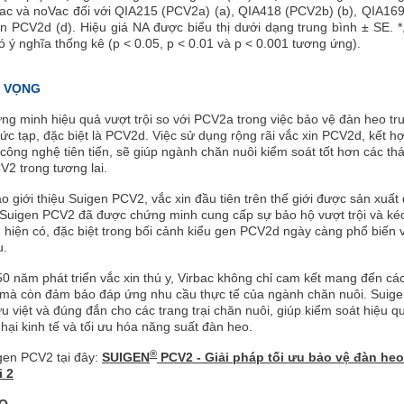
ac và noVac đối với QIA215 (PCV2a) (a), QIA418 (PCV2b) (b), QIA169
 PCV2d (d). Hiệu giá NA được biểu thị dưới dạng trung bình ± SE. *, 
có ý nghĩa thống kê (p < 0.05, p < 0.01 và p < 0.001 tương ứng).
N VỌNG
g minh hiệu quả vượt trội so với PCV2a trong việc bảo vệ đàn heo tr
c tạp, đặc biệt là PCV2d. Việc sử dụng rộng rãi vắc xin PCV2d, kết hợ
 công nghệ tiên tiến, sẽ giúp ngành chăn nuôi kiểm soát tốt hơn các th
V2 trong tương lai.
o giới thiệu Suigen PCV2, vắc xin đầu tiên trên thế giới được sản xuất
 Suigen PCV2 đã được chứng minh cung cấp sự bảo hộ vượt trội và kéo
n hiện có, đặc biệt trong bối cảnh kiểu gen PCV2d ngày càng phổ biến 
u.
0 năm phát triển vắc xin thú y, Virbac không chỉ cam kết mang đến cá
mà còn đảm bảo đáp ứng nhu cầu thực tế của ngành chăn nuôi. Suig
u việt và đúng đắn cho các trang trại chăn nuôi, giúp kiểm soát hiệu q
 hại kinh tế và tối ưu hóa năng suất đàn heo.
®
gen PCV2 tại đây:
SUIGEN
PCV2 - Giải pháp tối ưu bảo vệ đàn heo
i 2