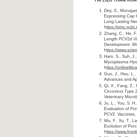
TÀI LIỆU THAM KH
Dey, S., Murugasa
Expressing Cap G
Long-Lasting Neut
h
ttps://pmc.ncbi
Zhang, C., He, F.
Length PCV2d Viru
Development. Mic
h
ttps://www.scie
Ham, S., Suh, J.,
Mycoplasma Hyop
h
ttps://onlineli
Guo, J., Hou, L.,
Advances and App
Qi, X., Fang, Z.,
Circovirus Type 
Veterinary Microb
Ju, L., You, S. H
Evaluation of Por
PCV2. Vaccines, 
Wu, F., Xu, T., La
Evolution of Porc
h
ttps://www.front