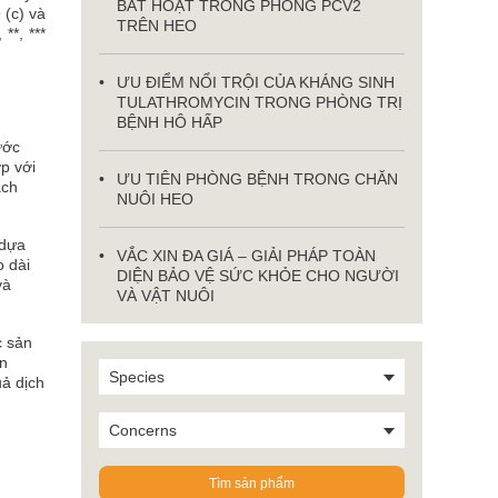
BẤT HOẠT TRONG PHÒNG PCV2
 (c) và
TRÊN HEO
**, ***
ƯU ĐIỂM NỔI TRỘI CỦA KHÁNG SINH
TULATHROMYCIN TRONG PHÒNG TRỊ
BỆNH HÔ HẤP
ước
p với
ƯU TIÊN PHÒNG BỆNH TRONG CHĂN
ách
NUÔI HEO
 dựa
VẮC XIN ĐA GIÁ – GIẢI PHÁP TOÀN
 dài
DIỆN BẢO VỆ SỨC KHỎE CHO NGƯỜI
và
VÀ VẬT NUÔI
c sản
en
Species
uả dịch
Concerns
Tìm sản phẩm