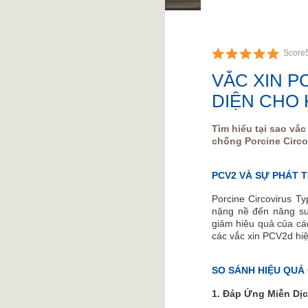
Score
VẮC XIN P
DIỆN CHO 
Tìm hiểu tại sao vắ
chống Porcine Circo
PCV2 VÀ SỰ PHÁT T
Porcine Circovirus T
nặng nề đến năng suấ
giảm hiệu quả của các
các vắc xin PCV2d hiệ
SO SÁNH HIỆU QUẢ 
1. Đáp Ứng Miễn Dịc