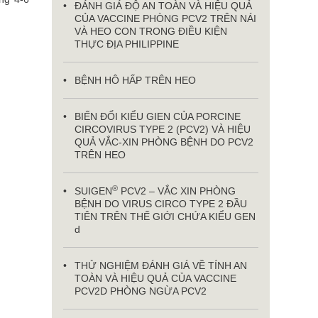
ĐÁNH GIÁ ĐỘ AN TOÀN VÀ HIỆU QUẢ
CỦA VACCINE PHÒNG PCV2 TRÊN NÁI
VÀ HEO CON TRONG ĐIỀU KIỆN
THỰC ĐỊA PHILIPPINE
BỆNH HÔ HẤP TRÊN HEO
BIẾN ĐỔI KIỂU GIEN CỦA PORCINE
CIRCOVIRUS TYPE 2 (PCV2) VÀ HIỆU
QUẢ VẮC-XIN PHÒNG BỆNH DO PCV2
TRÊN HEO
®
SUIGEN
PCV2 – VẮC XIN PHÒNG
BỆNH DO VIRUS CIRCO TYPE 2 ĐẦU
TIÊN TRÊN THẾ GIỚI CHỨA KIỂU GEN
d
THỬ NGHIỆM ĐÁNH GIÁ VỀ TÍNH AN
TOÀN VÀ HIỆU QUẢ CỦA VACCINE
PCV2D PHÒNG NGỪA PCV2