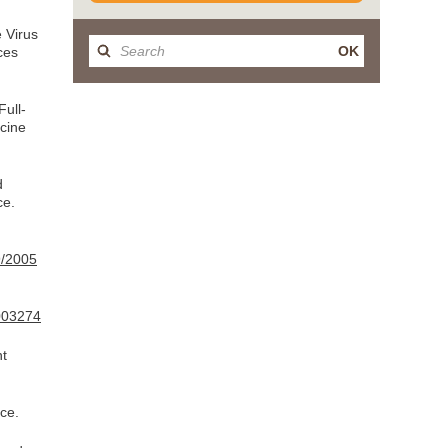
e Virus
OK
ces
Full-
ccine
d
ce.
9/2005
4003274
nt
nce.