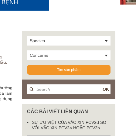
H BỆNH
Species
Concerns
g
đầu.
Tìm sản phẩm
 hưởng
OK
đã làm
ng dụng
CÁC BÀI VIẾT LIÊN QUAN
SỰ ƯU VIỆT CỦA VẮC XIN PCV2d SO
VỚI VẮC XIN PCV2a HOẶC PCV2b