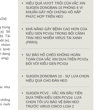
HIỆU QUẢ VƯỢT TRỘI CỦA VẮC XIN
SUIGEN DONOBAN-10 PHÒNG 6 VI
KHUẨN GÂY HỘI CHỨNG HÔ HẤP
PHỨC HỢP TRÊN HEO
V2d)
g trung
KHẢ NĂNG GÂY BỆNH CAO HƠN CỦA
a). Số
KIỂU GEN PCV2d TRONG BỐI CẢNH
). Tải
TRẠI HEO NHIỄM VIRUS TAI XANH
ột (e),
(PRRS)
a nhóm
: bình
ới dạng
SỰ BẢO HỘ CHÉO KHÔNG HOÀN
g ứng).
TOÀN CỦA VẮC XIN DỰA TRÊN PCV2a
ĐỐI VỚI KIỂU GEN PCV2d
SUIGEN DONOBAN 10 - SỰ LỰA CHỌN
HIỆU QUẢ CHO ĐÀN HEO
ác như
SUIGEN PCV2 - VẮC XIN ĐẦU TIÊN
DỰA TRÊN KIỂU GEN PCV2d: LỰA
n chống
CHỌN TỐI ƯU BẢO VỆ ĐÀN HEO
ăn nuôi
TRƯỚC VIRUS CIRCO LOẠI 2