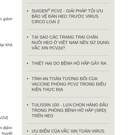
®
SUIGEN
PCV2 - GIẢI PHÁP TỐI ƯU
BẢO VỆ ĐÀN HEO TRƯỚC VIRUS
úp giảm
CIRCO LOẠI 2
TẠI SAO CÁC TRANG TRẠI CHĂN
NUÔI HEO Ở VIỆT NAM NÊN SỬ DỤNG
háp khả
VẮC XIN PCV2d?
THIỆT HẠI DO BỆNH HÔ HẤP GÂY RA
TÍNH AN TOÀN TƯƠNG ĐỐI CỦA
VACCINE PHÒNG PCV2 TRONG ĐIỀU
KIỆN THỰC ĐỊA
TULISSIN 100 - LỰA CHỌN HÀNG ĐẦU
TRONG PHÒNG BỆNH HÔ HẤP (SRD)
TRÊN HEO
V2d)
ời điểm
ƯU ĐIỂM CỦA VẮC XIN TOÀN VIRUS
g huyết