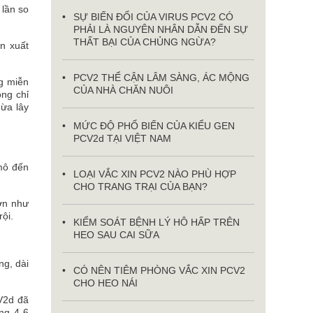
 lần so
SỰ BIẾN ĐỔI CỦA VIRUS PCV2 CÓ
PHẢI LÀ NGUYÊN NHÂN DẪN ĐẾN SỰ
THẤT BẠI CỦA CHỦNG NGỪA?
ản xuất
PCV2 THỂ CẬN LÂM SÀNG, ÁC MỘNG
g miễn
CỦA NHÀ CHĂN NUÔI
ng chỉ
ừa lây
MỨC ĐỘ PHỔ BIẾN CỦA KIỂU GEN
PCV2d TẠI VIỆT NAM
mô đến
LOẠI VẮC XIN PCV2 NÀO PHÙ HỢP
CHO TRANG TRẠI CỦA BẠN?
lớn như
ội.
KIỂM SOÁT BỆNH LÝ HÔ HẤP TRÊN
HEO SAU CAI SỮA
ng, dài
CÓ NÊN TIÊM PHÒNG VẮC XIN PCV2
CHO HEO NÁI
CV2d đã
ong 4-6