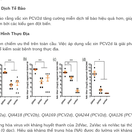
 Dịch Tế Bào
cáo rằng vắc xin PCV2d tăng cường miễn dịch tế bào hiệu quả hơn, gi
m bởi các kiểu gen đột biến.
 Hình Thực Địa
en chiếm ưu thế trên toàn cầu. Việc áp dụng vắc xin PCV2d là giải p
ể kiểm soát bệnh trong thực địa.
2a), QIA418 (PCV2b), QIA169 (PCV2d), QIA244 (PCV2d), QIA126 (PC
ng hòa virus với kháng huyết thanh của 2dVac, 2aVac và noVac tại th
 (0 dpc). Hiệu giá kháng thể trung hòa (NA) được đo lường với khán