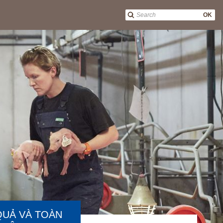
OK
 QUẢ VÀ TOÀN