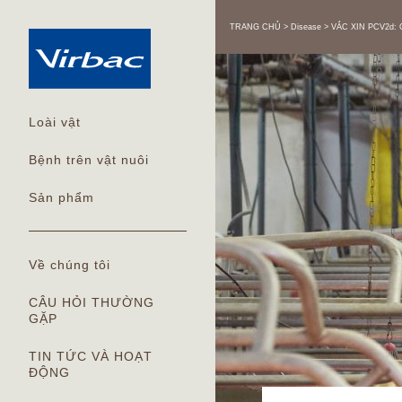
TRANG CHỦ
Disease
VẮC XIN PCV2d:
Loài vật
Bệnh trên vật nuôi
Sản phẩm
Về chúng tôi
CÂU HỎI THƯỜNG
GẶP
TIN TỨC VÀ HOẠT
ĐỘNG