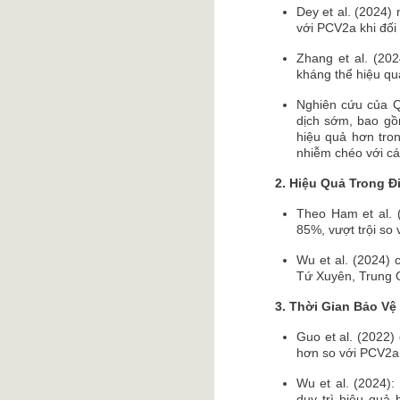
Dey et al. (2024)
với PCV2a khi đối
Zhang et al. (202
kháng thể hiệu qu
Nghiên cứu của Q
dịch sớm, bao gồ
hiệu quả hơn tro
nhiễm chéo với cá
2. Hiệu Quả Trong Đ
Theo Ham et al. 
85%, vượt trội so
Wu et al. (2024) 
Tứ Xuyên, Trung Q
3. Thời Gian Bảo Vệ
Guo et al. (2022)
hơn so với PCV2a
Wu et al. (2024):
duy trì hiệu quả 