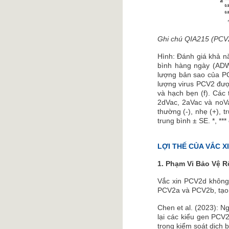
Ghi chú QIA215 (PCV
Hình: Đánh giá khả n
bình hàng ngày (ADW
lượng bản sao của PC
lượng virus PCV2 được
và hạch bẹn (f). Cá
2dVac, 2aVac và noV
thường (-), nhẹ (+), t
trung bình ± SE. *, **
LỢI THẾ CỦA VẮC X
1. Phạm Vi Bảo Vệ 
Vắc xin PCV2d không 
PCV2a và PCV2b, tạo 
Chen et al. (2023): 
lại các kiểu gen PCV2
trong kiểm soát dịch 