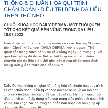
THỐNG & CHUẨN HÓA QUI TRÌNH
CHẨN ĐOÁN - ĐIỀU TRỊ BỆNH DA LIỄU
TRÊN THÚ NHỎ
CHUỖI KHÓA HỌC DAILY DERMA - MỘT THÓI QUEN
TỐT CHO KẾT QUẢ BỀN VỮNG TRONG DA LIỄU
19.07.2023
Hiểu
được nhu cầu và mong muốn của các bác sĩ, Chương
trình Chuỗi khóa học “DAILY DERMA” với slogan - Thói
quen tốt trong thực hành da liễu hàng ngày để mang lại kết
quả bền vững đã được Virbac kết hợp với nhiều nhiều
chuyên gia da liễu trên thế giới xây dựng nhằm mục đích
mang đến giá trị thực cho các BSTY.
Daily Derma không chỉ giúp hệ thống hóa và chuẩn hóa quy trình
tư vấn, chẩn đoán, điều trị và theo dõi các bệnh về da mà còn
chia sẻ kiến thức lâm sàng để các bác sĩ sau khi tham gia chuỗi
đào tạo về có thể áp dụng hiệu quả trong việc phân biệt các bệnh
về da, lựa chọn các phương án ngắn hạn hoặc dài hạn giúp áp
dụng vào điều trị thực tế.