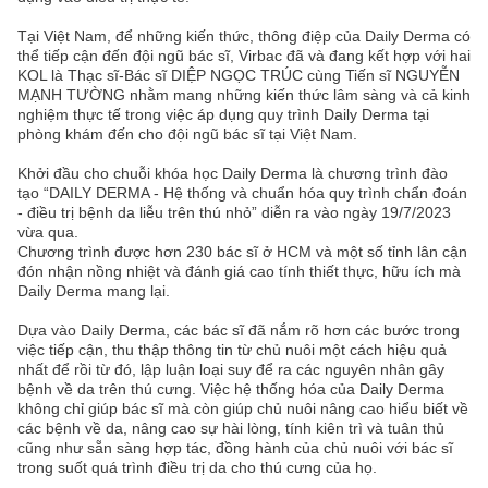
Tại Việt Nam, để những kiến thức, thông điệp của Daily Derma có
thể tiếp cận đến đội ngũ bác sĩ, Virbac đã và đang kết hợp với hai
KOL là Thạc sĩ-Bác sĩ DIỆP NGỌC TRÚC cùng Tiến sĩ NGUYỄN
MẠNH TƯỜNG nhằm mang những kiến thức lâm sàng và cả kinh
nghiệm thực tế trong việc áp dụng quy trình Daily Derma tại
phòng khám đến cho đội ngũ bác sĩ tại Việt Nam.
Khởi đầu cho chuỗi khóa học Daily Derma là chương trình đào
tạo “DAILY DERMA - Hệ thống và chuẩn hóa quy trình chẩn đoán
- điều trị bệnh da liễu trên thú nhỏ” diễn ra vào ngày 19/7/2023
vừa qua.
Chương trình được hơn 230 bác sĩ ở HCM và một số tỉnh lân cận
đón nhận nồng nhiệt và đánh giá cao tính thiết thực, hữu ích mà
Daily Derma mang lại.
Dựa vào Daily Derma, các bác sĩ đã nắm rõ hơn các bước trong
việc tiếp cận, thu thập thông tin từ chủ nuôi một cách hiệu quả
nhất để rồi từ đó, lập luận loại suy để ra các nguyên nhân gây
bệnh về da trên thú cưng. Việc hệ thống hóa của Daily Derma
không chỉ giúp bác sĩ mà còn giúp chủ nuôi nâng cao hiểu biết về
các bệnh về da, nâng cao sự hài lòng, tính kiên trì và tuân thủ
cũng như sẵn sàng hợp tác, đồng hành của chủ nuôi với bác sĩ
trong suốt quá trình điều trị da cho thú cưng của họ.