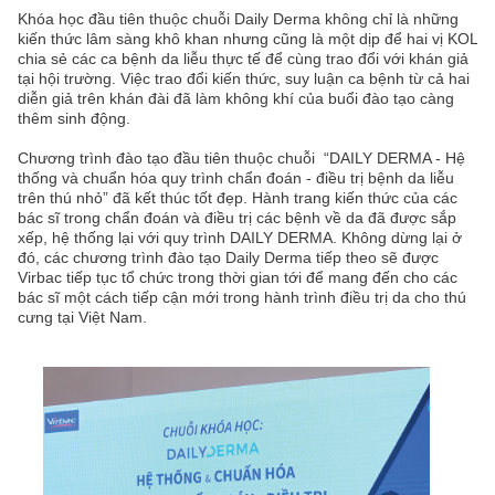
Khóa học đầu tiên thuộc chuỗi Daily Derma không chỉ là những
kiến thức lâm sàng khô khan nhưng cũng là một dịp để hai vị KOL
chia sẻ các ca bệnh da liễu thực tế để cùng trao đổi với khán giả
tại hội trường. Việc trao đổi kiến thức, suy luận ca bệnh từ cả hai
diễn giả trên khán đài đã làm không khí của buổi đào tạo càng
thêm sinh động.
Chương trình đào tạo đầu tiên thuộc chuỗi “DAILY DERMA - Hệ
thống và chuẩn hóa quy trình chẩn đoán - điều trị bệnh da liễu
trên thú nhỏ” đã kết thúc tốt đẹp. Hành trang kiến thức của các
bác sĩ trong chẩn đoán và điều trị các bệnh về da đã được sắp
xếp, hệ thống lại với quy trình DAILY DERMA. Không dừng lại ở
đó, các chương trình đào tạo Daily Derma tiếp theo sẽ được
Virbac tiếp tục tổ chức trong thời gian tới để mang đến cho các
bác sĩ một cách tiếp cận mới trong hành trình điều trị da cho thú
cưng tại Việt Nam.