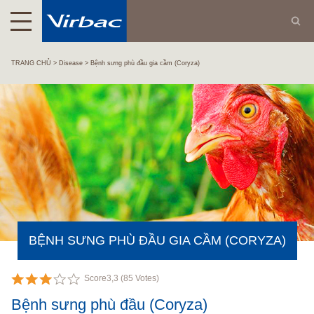
TRANG CHỦ
Disease
Bệnh sưng phù đầu gia cầm (Coryza)
BỆNH SƯNG PHÙ ĐẦU GIA CẦM (CORYZA)
Score
3,3
(
85
Votes)
Bệnh sưng phù đầu (Coryza)