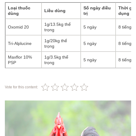
Loại thuốc
Số ngày điều
Thời gi
Liều dùng
dùng
trị
dụng
1g/13.5kg thể
Oxomid 20
5 ngày
8 tiếng/
trọng
1g/20kg thể
Tri-Alplucine
5 ngày
8 tiếng/
trọng
Maxflor 10%
1g/3.5kg thể
5 ngày
8 tiếng/
PSP
trọng
Vote for this content: