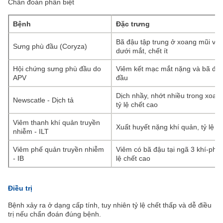
Chẩn đoán phân biệt
Bệnh
Đặc trưng
Bã đậu tập trung ở xoang mũi và
Sưng phù đầu (Coryza)
dưới mắt, chết ít
Hội chứng sưng phù đầu do
Viêm kết mạc mắt nặng và bã đậu
APV
đầu
Dịch nhầy, nhớt nhiều trong xoan
Newscatle - Dịch tả
tỷ lệ chết cao
Viêm thanh khí quản truyền
Xuất huyết nặng khí quản, tỷ lệ c
nhiễm - ILT
Viêm phế quản truyền nhiễm
Viêm có bã đậu tại ngã 3 khí-phế 
- IB
lệ chết cao
Điều trị
Bệnh xảy ra ở dạng cấp tính, tuy nhiên tỷ lệ chết thấp và dễ điều
trị nếu chẩn đoán đúng bệnh.