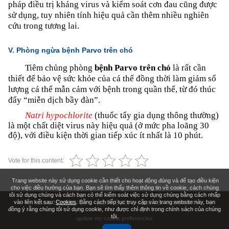
pháp điều trị kháng virus và kiểm soát cơn đau cũng được
sử dụng, tuy nhiên tính hiệu quả cần thêm nhiều nghiên
cứu trong tương lai.
V. Phòng ngừa bệnh Parvo trên chó
Tiêm chủng phòng
bệnh Parvo trên chó
là rất cần
thiết để bảo vệ sức khỏe của cá thể đồng thời làm giảm số
lượng cá thể mẫn cảm với bệnh trong quần thể, từ đó thúc
đẩy “miễn dịch bầy đàn”.
Natri hypochlorite
(thuốc tẩy gia dụng thông thường)
là một chất diệt virus này hiệu quả (ở mức pha loãng 30
độ), với điều kiện thời gian tiếp xúc ít nhất là 10 phút.
Vote for this content:
Trang website này sử dụng cookie cần thiết cho hoạt động đúng và để tạo điều kiện
cho việc điều hướng của bạn. Bạn sẽ tìm thấy thêm thông tin về cookie, cách chúng
tôi sử dụng chúng và cách bạn có thể kiểm soát việc sử dụng chúng bằng cách nhấp
vào liên kết sau:
Cookies
. Bằng cách tiếp tục truy cập vào trang website này, bạn
THÔNG TIN PHÁP LÝ
LIÊN HỆ VỚI CHÚNG TÔI
CÔNG TY
đồng ý rằng chúng tôi sử dụng cookie, như được chỉ định trong chính sách của chúng
tôi.
update my cookie preferencies