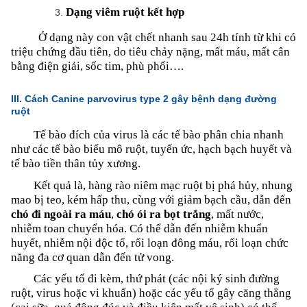
Dạng viêm ruột kết hợp
Ở dạng này con vật chết nhanh sau 24h tính từ khi có
triệu chứng đầu tiên, do tiêu chảy nặng, mất máu, mất cân
bằng điện giải, sốc tim, phù phổi….
III. Cách Canine parvovirus type 2 gây bệnh dạng đường
ruột
Tế bào đích của virus là các tế bào phân chia nhanh
như các tế bào biểu mô ruột, tuyến ức, hạch bạch huyết và
tế bào tiền thân tủy xương.
Kết quả là, hàng rào niêm mạc ruột bị phá hủy, nhung
mao bị teo, kém hấp thu, cùng với giảm bạch cầu, dẫn đến
chó đi ngoài ra máu
,
chó ói ra bọt trắng
, mất nước,
nhiễm toan chuyển hóa. Có thể dẫn đến nhiễm khuẩn
huyết, nhiễm nội độc tố, rối loạn đông máu, rối loạn chức
năng đa cơ quan dẫn đến tử vong.
Các yếu tố đi kèm, thứ phát (các nội ký sinh đường
ruột, virus hoặc vi khuẩn) hoặc các yếu tố gây căng thẳng