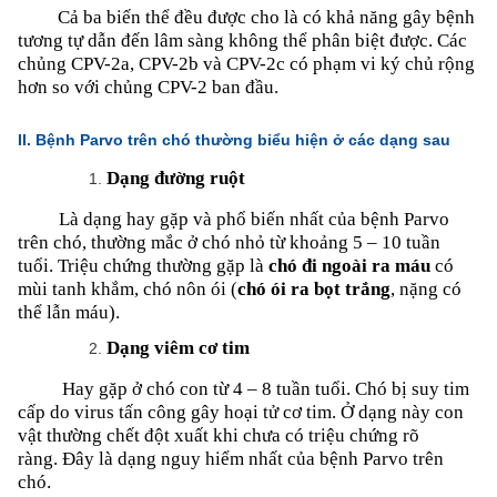
Cả ba biến thể đều được cho là có khả năng gây bệnh
tương tự dẫn đến lâm sàng không thể phân biệt được. Các
chủng CPV-2a, CPV-2b và CPV-2c có phạm vi ký chủ rộng
hơn so với chủng CPV-2 ban đầu.
II. Bệnh Parvo trên chó thường biểu hiện ở các dạng sau
Dạng đường ruột
Là dạng hay gặp và phổ biến nhất của bệnh Parvo
trên chó, thường mắc ở chó nhỏ từ khoảng 5 – 10 tuần
tuổi. Triệu chứng thường gặp là
chó đi ngoài ra máu
có
mùi tanh khắm, chó nôn ói (
chó ói ra bọt trắng
, nặng có
thể lẫn máu).
Dạng viêm cơ tim
Hay gặp ở chó con từ 4 – 8 tuần tuổi. Chó bị suy tim
cấp do virus tấn công gây hoại tử cơ tim. Ở dạng này con
vật thường chết đột xuất khi chưa có triệu chứng rõ
ràng.
Đây là dạng nguy hiểm nhất của bệnh Parvo trên
chó.