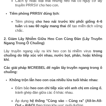
Cách ly hoặc loại thải những heo nái có nguy cơ lây
truyền PRRSV cho heo con.
Tiêm phòng PRRSV đúng lịch
:
Tiêm phòng
cho heo nái trước khi phối giống 4–6
tuần
và
sau 60 ngày mang thai
để tạo miễn dịch vững
chắc.
2. Giảm Lây Nhiễm Giữa Heo Con Cùng Đàn (Lây Truyền
Ngang Trong Ô Chuồng)
Lây truyền ngang xảy ra khi heo con bị nhiễm virus
trong
chuồng do tiếp xúc với nhau, nước bọt, phân, hoặc không
khí
.
Các giải pháp MCREBEL để ngăn lây truyền ngang trong ô
chuồng:
Không trộn lẫn heo con của nhiều lứa tuổi khác nhau
:
Đảm bảo
heo con chỉ tiếp xúc với anh chị em cùng ổ
,
tránh ghép đàn giữa các ổ khác nhau.
Áp dụng
hệ thống "Cùng vào – Cùng ra" (All-In-All-
Out – AIAO)
theo từng khu vực nuôi dưỡng.