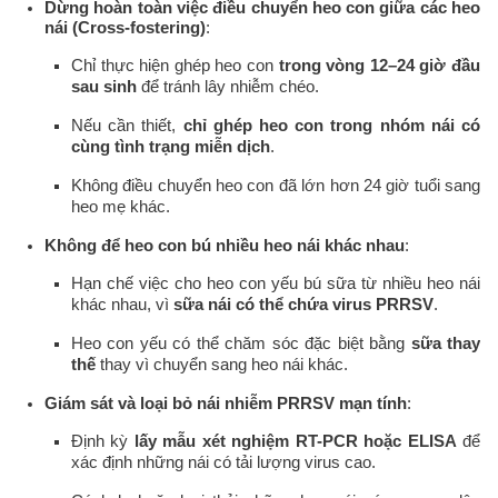
Dừng hoàn toàn việc điều chuyển heo con giữa các heo
nái (Cross-fostering)
:
Chỉ thực hiện ghép heo con
trong vòng 12–24 giờ đầu
sau sinh
để tránh lây nhiễm chéo.
Nếu cần thiết,
chỉ ghép heo con trong nhóm nái có
cùng tình trạng miễn dịch
.
Không điều chuyển heo con đã lớn hơn 24 giờ tuổi sang
heo mẹ khác.
Không để heo con bú nhiều heo nái khác nhau
:
Hạn chế việc cho heo con yếu bú sữa từ nhiều heo nái
khác nhau, vì
sữa nái có thể chứa virus PRRSV
.
Heo con yếu có thể chăm sóc đặc biệt bằng
sữa thay
thế
thay vì chuyển sang heo nái khác.
Giám sát và loại bỏ nái nhiễm PRRSV mạn tính
:
Định kỳ
lấy mẫu xét nghiệm RT-PCR hoặc ELISA
để
xác định những nái có tải lượng virus cao.