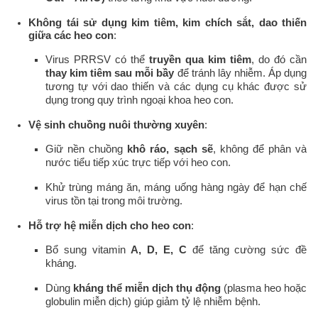
Không tái sử dụng kim tiêm, kim chích sắt, dao thiến
giữa các heo con
:
Virus PRRSV có thể
truyền qua kim tiêm
, do đó cần
thay kim tiêm sau mỗi bầy
để tránh lây nhiễm. Áp dụng
tương tự với dao thiến và các dụng cụ khác được sử
dụng trong quy trình ngoại khoa heo con.
Vệ sinh chuồng nuôi thường xuyên
:
Giữ nền chuồng
khô ráo, sạch sẽ
, không để phân và
nước tiểu tiếp xúc trực tiếp với heo con.
Khử trùng máng ăn, máng uống hàng ngày để hạn chế
virus tồn tại trong môi trường.
Hỗ trợ hệ miễn dịch cho heo con
:
Bổ sung vitamin
A, D, E, C
để tăng cường sức đề
kháng.
Dùng
kháng thể miễn dịch thụ động
(plasma heo hoặc
globulin miễn dịch) giúp giảm tỷ lệ nhiễm bệnh.