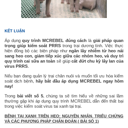
KẾT LUẬN
Áp dụng
quy trình MCREBEL đúng cách
là
giải pháp quan
trọng giúp kiểm soát PRRS
trong trại dương tính. Việc thực
hiện đồng bộ các biện pháp như
ngăn lây nhiễm từ heo nái
sang heo con, giảm tiếp xúc giữa các nhóm heo, và duy trì
quy trình cai sữa an toàn
sẽ giúp
cắt đứt chu kỳ lây lan của
virus PRRS
.
Nếu bạn đang quản lý trại chăn nuôi và muốn tối ưu hóa kiểm
soát dịch bệnh,
hãy bắt đầu áp dụng MCREBEL ngay hôm
nay!
Trong
bài viết số 5
, chúng ta sẽ tìm hiểu về những sai lầm
thường gặp khi áp dụng quy trình MCREBEL dẫn đến thất bại
trong việc kiểm soát virus tai xanh tại trại.
BỆNH TAI XANH TRÊN HEO: NGUYÊN NHÂN, TRIỆU CHỨNG
VÀ CÁC PHƯƠNG PHÁP CHẨN ĐOÁN ( BÀI SỐ 1)