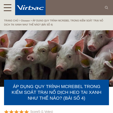
TRANG CHỦ
Disease
ÁP DỤNG QUY TRÌNH MCREBEL TRONG KIỂM SOÁT TRẠI NỔ
DỊCH TAI XANH NHƯ THẾ NÀO? (BÀI SỐ 4)
ÁP DỤNG QUY TRÌNH MCREBEL TRONG
KIỂM SOÁT TRẠI NỔ DỊCH HEO TAI XANH
NHƯ THẾ NÀO? (BÀI SỐ 4)
Score
5
(
1
Votes)