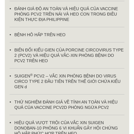
ĐÁNH GIÁ ĐỘ AN TOÀN VÀ HIỆU QUẢ CỦA VACCINE
PHÒNG PCV2 TRÊN NÁI VÀ HEO CON TRONG ĐIỀU
KIỆN THỰC ĐỊA PHILIPPINE
BỆNH HÔ HẤP TRÊN HEO
BIẾN ĐỔI KIỂU GIEN CỦA PORCINE CIRCOVIRUS TYPE
2 (PCV2) VÀ HIỆU QUẢ VẮC-XIN PHÒNG BỆNH DO
PCV2 TRÊN HEO
®
SUIGEN
PCV2 – VẮC XIN PHÒNG BỆNH DO VIRUS
CIRCO TYPE 2 ĐẦU TIÊN TRÊN THẾ GIỚI CHỨA KIỂU
GEN d
THỬ NGHIỆM ĐÁNH GIÁ VỀ TÍNH AN TOÀN VÀ HIỆU
QUẢ CỦA VACCINE PCV2D PHÒNG NGỪA PCV2
HIỆU QUẢ VƯỢT TRỘI CỦA VẮC XIN SUIGEN
DONOBAN-10 PHÒNG 6 VI KHUẨN GÂY HỘI CHỨNG
HÔ HẤP PHỨC HỢP TRÊN HEO