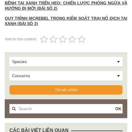
BỆNH TAI XANH TRÊN HEO: CHIẾN LƯỢC PHÒNG NGỪA VÀ
HƯỚNG ĐI MỚI (BÀI SỐ 2
)
QUY TRÌNH MCREBEL TRONG KIỂM SOÁT TRẠI NỔ DỊCH TAI
XANH (BÀI SỐ 3)
Vote for this content:
Species
Concerns
Tìm sản phẩm
OK
CÁC BÀI VIẾT LIÊN QUAN