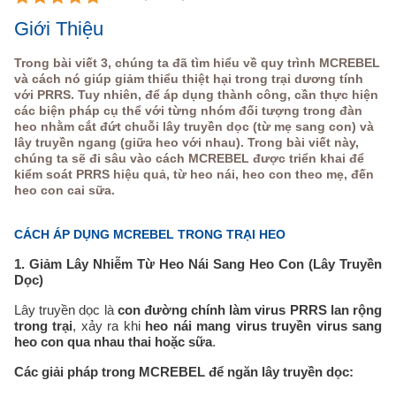
Giới Thiệu
Trong bài viết 3, chúng ta đã tìm hiểu về quy trình MCREBEL
và cách nó giúp giảm thiểu thiệt hại trong trại dương tính
với PRRS. Tuy nhiên, để áp dụng thành công, cần thực hiện
các biện pháp cụ thể với từng nhóm đối tượng trong đàn
heo nhằm cắt đứt chuỗi lây truyền dọc (từ mẹ sang con) và
lây truyền ngang (giữa heo với nhau). Trong bài viết này,
chúng ta sẽ đi sâu vào cách MCREBEL được triển khai để
kiểm soát PRRS hiệu quả, từ heo nái, heo con theo mẹ, đến
heo con cai sữa.
CÁCH ÁP DỤNG MCREBEL TRONG TRẠI HEO
1. Giảm Lây Nhiễm Từ Heo Nái Sang Heo Con (Lây Truyền
Dọc)
Lây truyền dọc là
con đường chính làm virus PRRS lan rộng
trong trại
, xảy ra khi
heo nái mang virus truyền virus sang
heo con qua nhau thai hoặc sữa
.
Các giải pháp trong MCREBEL để ngăn lây truyền dọc: