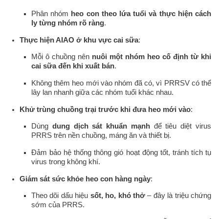
Phân nhóm
heo con theo lứa tuổi và thực hiện cách
ly từng nhóm rõ ràng
.
Thực hiện AIAO ở khu vực cai sữa
:
Mỗi ô chuồng nên
nuôi một nhóm heo cố định từ khi
cai sữa đến khi xuất bán
.
Không thêm heo mới vào nhóm đã có, vì PRRSV có thể
lây lan nhanh giữa các nhóm tuổi khác nhau.
Khử trùng chuồng trại trước khi đưa heo mới vào
:
Dùng
dung dịch sát khuẩn mạnh
để tiêu diệt virus
PRRS trên nền chuồng, máng ăn và thiết bị.
Đảm bảo hệ thống thông gió hoạt động tốt, tránh tích tụ
virus trong không khí.
Giám sát sức khỏe heo con hàng ngày
:
Theo dõi dấu hiệu
sốt, ho, khó thở
– đây là triệu chứng
sớm của PRRS.