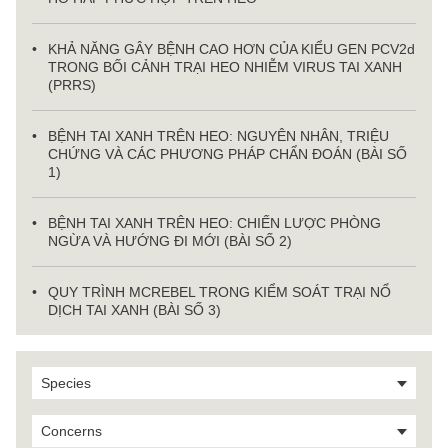
KHẢ NĂNG GÂY BỆNH CAO HƠN CỦA KIỂU GEN PCV2d
TRONG BỐI CẢNH TRẠI HEO NHIỄM VIRUS TAI XANH
(PRRS)
BỆNH TAI XANH TRÊN HEO: NGUYÊN NHÂN, TRIỆU
CHỨNG VÀ CÁC PHƯƠNG PHÁP CHẨN ĐOÁN (BÀI SỐ
1)
BỆNH TAI XANH TRÊN HEO: CHIẾN LƯỢC PHÒNG
NGỪA VÀ HƯỚNG ĐI MỚI (BÀI SỐ 2)
QUY TRÌNH MCREBEL TRONG KIỂM SOÁT TRẠI NỔ
DỊCH TAI XANH (BÀI SỐ 3)
Species
Concerns