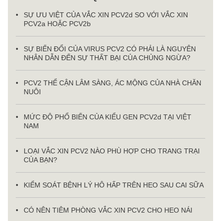
SỰ ƯU VIỆT CỦA VẮC XIN PCV2d SO VỚI VẮC XIN
PCV2a HOẶC PCV2b
SỰ BIẾN ĐỔI CỦA VIRUS PCV2 CÓ PHẢI LÀ NGUYÊN
NHÂN DẪN ĐẾN SỰ THẤT BẠI CỦA CHỦNG NGỪA?
PCV2 THỂ CẬN LÂM SÀNG, ÁC MỘNG CỦA NHÀ CHĂN
NUÔI
MỨC ĐỘ PHỔ BIẾN CỦA KIỂU GEN PCV2d TẠI VIỆT
NAM
LOẠI VẮC XIN PCV2 NÀO PHÙ HỢP CHO TRANG TRẠI
CỦA BẠN?
KIỂM SOÁT BỆNH LÝ HÔ HẤP TRÊN HEO SAU CAI SỮA
CÓ NÊN TIÊM PHÒNG VẮC XIN PCV2 CHO HEO NÁI