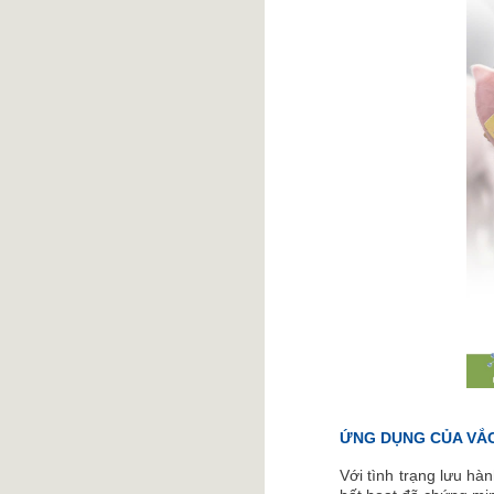
ỨNG DỤNG CỦA VẮC
Với tình trạng lưu hàn