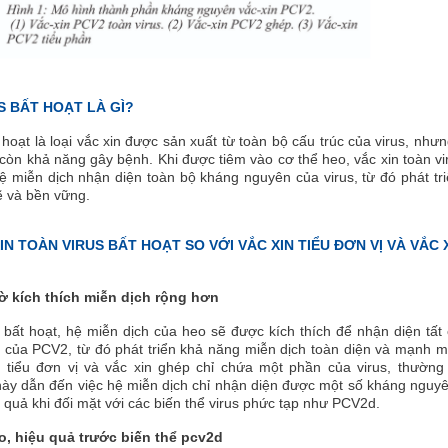
S BẤT HOẠT LÀ GÌ?
 hoạt là loại vắc xin được sản xuất từ toàn bộ cấu trúc của virus, nhưn
 còn khả năng gây bệnh. Khi được tiêm vào cơ thể heo, vắc xin toàn vi
hệ miễn dịch nhận diện toàn bộ kháng nguyên của virus, từ đó phát tr
 và bền vững.
IN TOÀN VIRUS BẤT HOẠT SO VỚI VẮC XIN TIỂU ĐƠN VỊ VÀ VẮC 
ờ kích thích miễn dịch rộng hơn
s bất hoạt, hệ miễn dịch của heo sẽ được kích thích để nhận diện tất
của PCV2, từ đó phát triển khả năng miễn dịch toàn diện và mạnh m
n tiểu đơn vị và vắc xin ghép chỉ chứa một phần của virus, thường
 này dẫn đến việc hệ miễn dịch chỉ nhận diện được một số kháng nguy
u quả khi đối mặt với các biến thể virus phức tạp như PCV2d.
, hiệu quả trước biến thể pcv2d