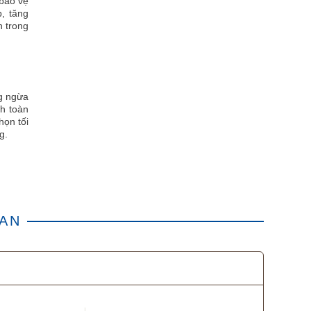
 bảo vệ
, tăng
n trong
ng ngừa
ch toàn
họn tối
g.
UAN