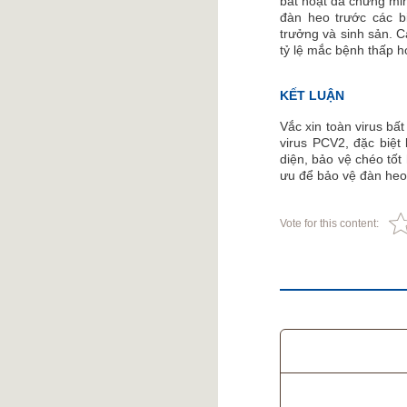
bất hoạt đã chứng min
đàn heo trước các 
trưởng và sinh sản. Cá
tỷ lệ mắc bệnh thấp 
KẾT LUẬN
Vắc xin toàn virus bất
virus PCV2, đặc biệt
diện, bảo vệ chéo tốt 
ưu để bảo vệ đàn heo,
Vote for this content: