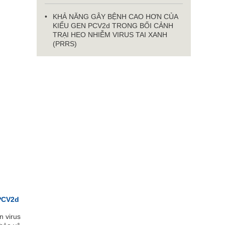
KHẢ NĂNG GÂY BỆNH CAO HƠN CỦA
KIỂU GEN PCV2d TRONG BỐI CẢNH
TRẠI HEO NHIỄM VIRUS TAI XANH
(PRRS)
PCV2d
n virus