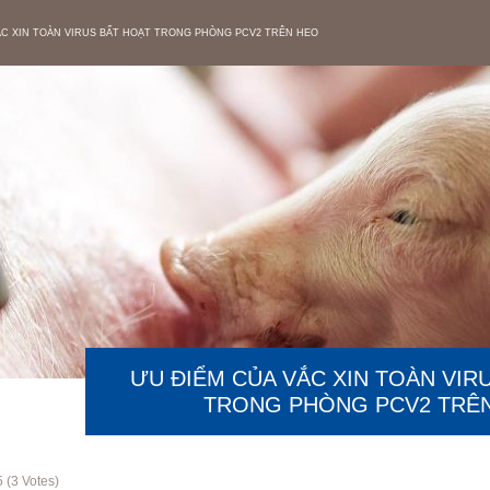
ẮC XIN TOÀN VIRUS BẤT HOẠT TRONG PHÒNG PCV2 TRÊN HEO
ƯU ĐIỂM CỦA VẮC XIN TOÀN VIR
TRONG PHÒNG PCV2 TRÊ
5
(
3
Votes)