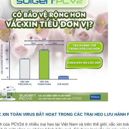
 XIN TOÀN VIRUS BẤT HOẠT TRONG CÁC TRẠI HEO LƯU HÀNH 
h của PCV2d ở nhiều trại heo tại Việt Nam và trên thế giới, vắc xin toà