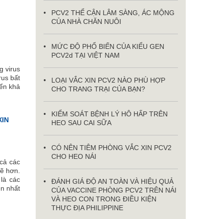
PCV2 THỂ CẬN LÂM SÀNG, ÁC MỘNG
CỦA NHÀ CHĂN NUÔI
MỨC ĐỘ PHỔ BIẾN CỦA KIỂU GEN
PCV2d TẠI VIỆT NAM
g virus
rus bất
LOẠI VẮC XIN PCV2 NÀO PHÙ HỢP
iển khả
CHO TRANG TRẠI CỦA BẠN?
KIỂM SOÁT BỆNH LÝ HÔ HẤP TRÊN
XIN
HEO SAU CAI SỮA
CÓ NÊN TIÊM PHÒNG VẮC XIN PCV2
CHO HEO NÁI
 cả các
ẽ hơn.
 là các
ĐÁNH GIÁ ĐỘ AN TOÀN VÀ HIỆU QUẢ
ên nhất
CỦA VACCINE PHÒNG PCV2 TRÊN NÁI
VÀ HEO CON TRONG ĐIỀU KIỆN
THỰC ĐỊA PHILIPPINE