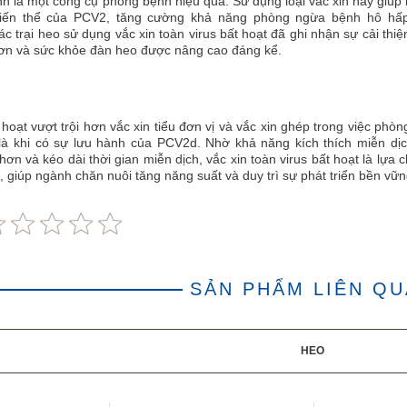
h là một công cụ phòng bệnh hiệu quả. Sử dụng loại vắc xin này giúp
biến thể của PCV2, tăng cường khả năng phòng ngừa bệnh hô hấp
c trại heo sử dụng vắc xin toàn virus bất hoạt đã ghi nhận sự cải thiệ
hơn và sức khỏe đàn heo được nâng cao đáng kể.
 hoạt vượt trội hơn vắc xin tiểu đơn vị và vắc xin ghép trong việc phò
 là khi có sự lưu hành của PCV2d. Nhờ khả năng kích thích miễn dị
hơn và kéo dài thời gian miễn dịch, vắc xin toàn virus bất hoạt là lựa c
 giúp ngành chăn nuôi tăng năng suất và duy trì sự phát triển bền vữn
SẢN PHẨM LIÊN Q
HEO