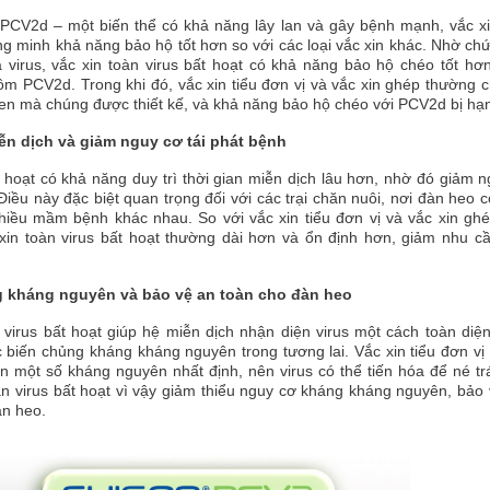
 PCV2d – một biến thể có khả năng lây lan và gây bệnh mạnh, vắc x
ng minh khả năng bảo hộ tốt hơn so với các loại vắc xin khác. Nhờ ch
virus, vắc xin toàn virus bất hoạt có khả năng bảo hộ chéo tốt hơ
ồm PCV2d. Trong khi đó, vắc xin tiểu đơn vị và vắc xin ghép thường c
gen mà chúng được thiết kế, và khả năng bảo hộ chéo với PCV2d bị hạ
iễn dịch và giảm nguy cơ tái phát bệnh
t hoạt có khả năng duy trì thời gian miễn dịch lâu hơn, nhờ đó giảm 
 Điều này đặc biệt quan trọng đối với các trại chăn nuôi, nơi đàn heo 
nhiều mầm bệnh khác nhau. So với vắc xin tiểu đơn vị và vắc xin ghé
xin toàn virus bất hoạt thường dài hơn và ổn định hơn, giảm nhu c
 kháng nguyên và bảo vệ an toàn cho đàn heo
 virus bất hoạt giúp hệ miễn dịch nhận diện virus một cách toàn diệ
 biến chủng kháng kháng nguyên trong tương lai. Vắc xin tiểu đơn vị
n một số kháng nguyên nhất định, nên virus có thể tiến hóa để né t
àn virus bất hoạt vì vậy giảm thiểu nguy cơ kháng kháng nguyên, bảo
n heo.