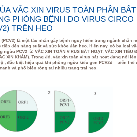
ỦA VẮC XIN VIRUS TOÀN PHẦN BẤT
NG PHÒNG BỆNH DO VIRUS CIRCO
CV2) TRÊN HEO
 (PCV2) là một tác nhân gây bệnh nguy hiểm trong ngành chăn n
 tiếp đến năng suất và sức khỏe đàn heo. Hiện nay, có ba loại vắ
g ngừa PCV2 là: VẮC XIN TOÀN VIRUS BẤT HOẠT, VẮC XIN TIỂU 
C XIN KHẢM). Trong đó, vắc xin toàn virus bất hoạt đang nổi lê
rội, đặc biệt hiệu quả khi phòng ngừa kiểu gen PCV2d – biến thể 
ạnh và phổ biến rộng tại nhiều trang trại heo.