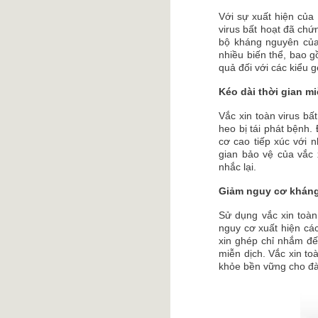
Với sự xuất hiện của
virus bất hoạt đã chứ
bộ kháng nguyên của 
nhiều biến thể, bao g
quả đối với các kiểu 
Kéo dài thời gian m
Vắc xin toàn virus bấ
heo bị tái phát bệnh.
cơ cao tiếp xúc với 
gian bảo vệ của vắc 
nhắc lại.
Giảm nguy cơ kháng
Sử dụng vắc xin toàn
nguy cơ xuất hiện các
xin ghép chỉ nhắm đế
miễn dịch. Vắc xin to
khỏe bền vững cho đà