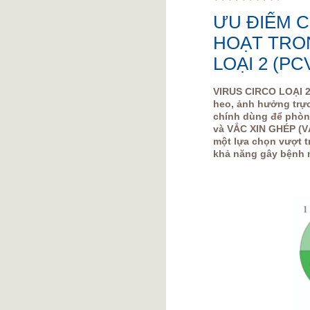
ƯU ĐIỂM C
HOẠT TRO
LOẠI 2 (P
VIRUS CIRCO LOẠI 2
heo, ảnh hưởng trực
chính dùng để phòn
và VẮC XIN GHÉP (VẮ
một lựa chọn vượt t
khả năng gây bệnh m