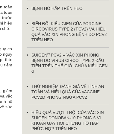
in toàn
BỆNH HÔ HẤP TRÊN HEO
ứa toàn
n trước
hỉ hiệu
BIẾN ĐỔI KIỂU GIEN CỦA PORCINE
n chế.
CIRCOVIRUS TYPE 2 (PCV2) VÀ HIỆU
QUẢ VẮC-XIN PHÒNG BỆNH DO PCV2
TRÊN HEO
nguy cơ
có nguy
®
SUIGEN
PCV2 – VẮC XIN PHÒNG
p, thời
BỆNH DO VIRUS CIRCO TYPE 2 ĐẦU
ầu tiêm
TIÊN TRÊN THẾ GIỚI CHỨA KIỂU GEN
d
THỬ NGHIỆM ĐÁNH GIÁ VỀ TÍNH AN
n, giảm
TOÀN VÀ HIỆU QUẢ CỦA VACCINE
 và vắc
PCV2D PHÒNG NGỪA PCV2
ránh hệ
 vệ sức
HIỆU QUẢ VƯỢT TRỘI CỦA VẮC XIN
SUIGEN DONOBAN-10 PHÒNG 6 VI
KHUẨN GÂY HỘI CHỨNG HÔ HẤP
PHỨC HỢP TRÊN HEO