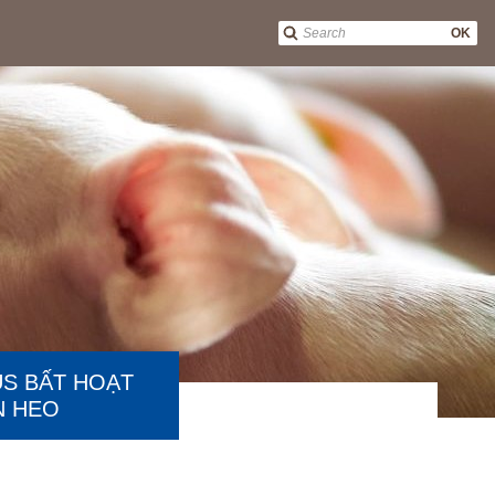
OK
US BẤT HOẠT
N HEO