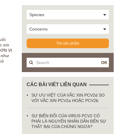
Species
Concerns
uôi
Tìm sản phẩm
c xin
ĐƠN VỊ
n như
có
OK
CÁC BÀI VIẾT LIÊN QUAN
SỰ ƯU VIỆT CỦA VẮC XIN PCV2d SO
VỚI VẮC XIN PCV2a HOẶC PCV2b
SỰ BIẾN ĐỔI CỦA VIRUS PCV2 CÓ
PHẢI LÀ NGUYÊN NHÂN DẪN ĐẾN SỰ
THẤT BẠI CỦA CHỦNG NGỪA?