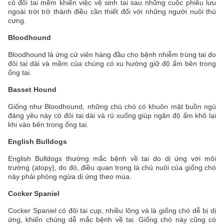
có đôi tai mềm khiến việc vệ sinh tai sau những cuộc phiêu lưu
ngoài trời trở thành điều cần thiết đối với những người nuôi thú
cưng.
Bloodhound
Bloodhound là ứng cử viên hàng đầu cho bệnh nhiễm trùng tai do
đôi tai dài và mềm của chúng có xu hướng giữ độ ẩm bên trong
ống tai.
Basset Hound
Giống như Bloodhound, những chú chó có khuôn mặt buồn ngủ
đáng yêu này có đôi tai dài và rủ xuống giúp ngăn độ ẩm khô lại
khi vào bên trong ống tai.
English Bulldogs
English Bulldogs thường mắc bệnh về tai do dị ứng với môi
trường (atopy), do đó, điều quan trọng là chủ nuôi của giống chó
này phải phòng ngừa dị ứng theo mùa.
Cocker Spaniel
Cocker Spaniel có đôi tai cụp, nhiều lông và là giống chó dễ bị dị
ứng, khiến chúng dễ mắc bệnh về tai. Giống chó này cũng có