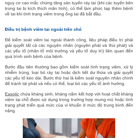
nguy cơ cao mắc chứng tăng sản tuyến ráy tai (khi các tuyến bên
trong tai bị kích thích mãn tính), có thể làm phức tạp thêm bệnh
về tai khi tình trạng viêm trong ống tai đã bắt đầu.
Điều trị bệnh viêm tai ngoài trên chó
Để kiểm soát viêm tai ngoài thành công, liệu pháp điều trị phải
giải quyết tất cả các nguyên nhân (nguyên phát và thứ phát) và
các yếu tố (nhân tố môi trường và yếu tố duy trì) liên quan đến
quá trình sinh bệnh của bệnh.
Bước đầu tiên thường bao gồm kiểm soát tình trạng viêm, xử lý
nhiễm trùng, loại bỏ ráy tai hoặc dịch tiết dư thừa và giải quyết
các yếu tố kéo dài. Bước thứ hai là kiểm soát nguyên nhân chính
để tránh tái phát và nếu có thể, loại bỏ các yếu tố ảnh hưởng.
Easotic
chứa kháng sinh, kháng nấm kết hợp với hoạt chất kháng
viêm tại chỗ được sử dụng trong trường hợp mưng mủ hoặc tình
trạng phát triển quá mức của vi khuẩn ở mức độ trung bình đến
nặng.