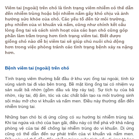
Viêm tai (ngoài) trên chó là tình trạng viêm nhiễm có thể dẫn
đến nhiễm trùng hoặc bội nhiễm nấm gây khó chịu và ảnh
hưởng sức khỏe của chó. Các yếu tố đến từ môi trường,
phụ nhiễm của vi khuẩn và nấm, cũng như chính kết cấu
lòng ống tai và cách sinh hoạt của các bạn chó cũng góp
phần làm trầm trọng hơn tình trạng viêm tai. Biết được
giống chó nào dễ bị viêm tai sẽ giúp chủ nuôi chủ động
hơn trong việc phòng tránh các tình trạng bệnh xảy ra nặng
hơn.
Bệnh viêm tai (ngoài) trên chó
Tình trạng viêm thường bắt đầu ở khu vực ống tai ngoài, tính từ
vùng vành tai đi vào bên trong. Bề mặt lòng ống tai có nhiệm vụ
sản xuất bã nhờn (gồm dầu và lớp ráy tai). Sự tích tụ của bã
nhờn, ráy tai, độ ẩm, tóc và các chất bẩn tạo ra môi trường sinh
sôi màu mỡ cho vi khuẩn và nấm men. Điều này thường dẫn đến
nhiễm trùng tai.
Những bạn chó bị dị ứng cũng có xu hướng bị nhiễm trùng tai.
Khi tai ngứa và chó của bạn gãi, điều này có thể phá vỡ khả năng
phòng vệ của tai để chống lại nhiễm trùng do vi khuẩn. Dị ứng
cũng có thể dẫn đến sự phát triển của vi khuẩn và nấm men.