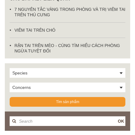
7 NGUYÊN TẮC VÀNG TRONG PHÒNG VÀ TRỊ VIÊM TAI
TRÊN THÚ CƯNG
VIÊM TAI TRÊN CHÓ
RẬN TAI TRÊN MÈO - CÙNG TÌM HIỂU CÁCH PHÒNG
NGỪA TUYỆT ĐỐI
Species
Concerns
Tìm sản phẩm
OK