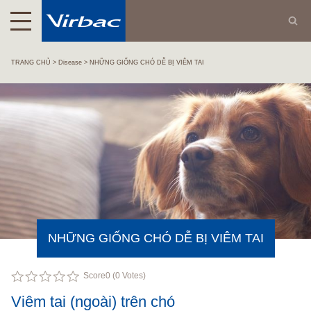
TRANG CHỦ
Disease
NHỮNG GIỐNG CHÓ DỄ BỊ VIÊM TAI
NHỮNG GIỐNG CHÓ DỄ BỊ VIÊM TAI
Score
0
(
0
Votes)
Viêm tai (ngoài) trên chó