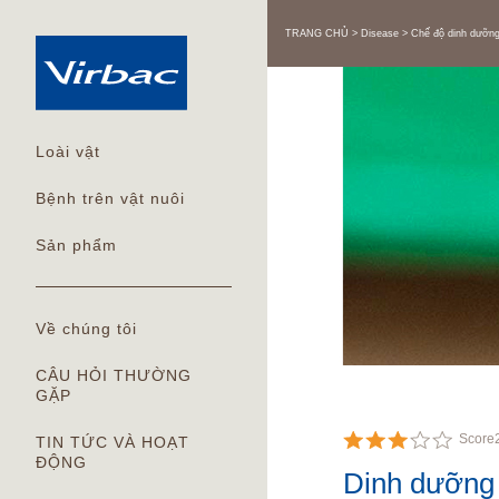
TRANG CHỦ
Disease
Chế độ dinh dưỡng
Loài vật
Bệnh trên vật nuôi
Sản phẩm
Về chúng tôi
CÂU HỎI THƯỜNG
GẶP
Score
TIN TỨC VÀ HOẠT
ĐỘNG
Dinh dưỡng 