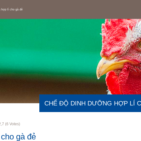
 hợp lí cho gà đẻ
CHẾ ĐỘ DINH DƯỠNG HỢP LÍ 
2,7
(
6
Votes)
cho gà đẻ