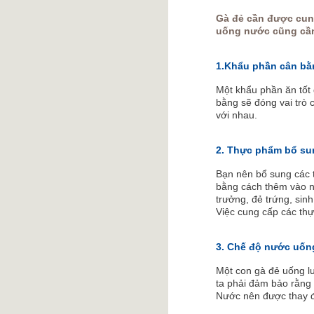
Gà đẻ cần được cun
uống nước cũng cần
1.Khẩu phần cân bằ
Một khẩu phần ăn tốt 
bằng sẽ đóng vai trò 
với nhau.
2. Thực phẩm bổ su
Bạn nên bổ sung các 
bằng cách thêm vào nư
trưởng, đẻ trứng, sin
Việc cung cấp các th
3. Chế độ nước uốn
Một con gà đẻ uống l
ta phải đảm bảo rằng 
Nước nên được thay đ