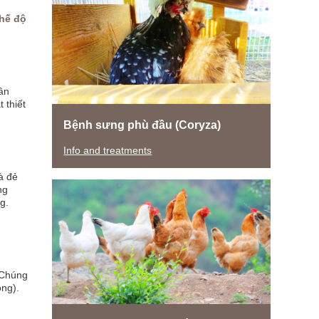
hế độ
ân
 thiết
Bệnh sưng phù đầu (Coryza)
Info and treatments
à đẻ
ng
g.
 Chúng
óng).