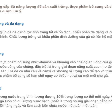
g cấp đủ năng lượng để sản xuất trứng, thực phẩm bổ sung và c
 được lưu ý.
ng và đa dạng
giúp gà đẻ giữ được tình trạng tốt và ổn định. Khẩu phần da dạng và c
chính. Chất lượng trứng và khẩu phần dinh dưỡng của gà có liên hệ mật
ng
thực phẩm bổ sung như vitamins và khoáng vào chế độ ăn uống của g
ớc uống của chúng, đặc biệt là trong giai đoạn năng suất cao như tă
h sản. Gà đẻ có nhu cầu về canxi và khoáng vi lượng cao để tạo vỏ trứn
ực phẩm bổ sung sẽ hạn chế nguy cơ thiếu hụt và sự mệt mỏi cho gà.
g
ượng nước trung bình tương đương 10% trọng lượng cơ thể mỗi ngày.
gà luôn có đủ lượng nước sạch (nhất là trong những giai đoạn nắng n
ổi hằng ngày và làm sạch bồn chứa nước một tuần một tuần.