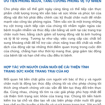
ƯU TIÊN PHÒNG NGỪA, TĂNG CƯỜNG PHÒNG VỆ TỰ NHIÊN
Cho phép dân số thế giới ngày càng tăng có thể tiếp cận thực
phẩm chất lượng trong khi vẫn bảo vệ sức khỏe và phúc lợi của
động vật đòi hỏi phải điều chỉnh các kỹ thuật chăn nuôi để nhấn
mạnh vào công tác phòng ngừa. Tiêm vắc-xin là một trong những
trụ cột trong cách tiếp cận của chúng tôi nhằm ngăn ngừa các
bệnh truyền nhiễm và thúc đẩy cân bằng vệ sinh tại các trang trại
chăn nuôi heo, bằng cách giảm số lượng động vật bị ảnh hưởng
và tỷ lệ tử vong. Tương tự như vậy, việc cung cấp các chất bổ
sung khoáng chất để hỗ trợ các chức năng trao đổi chất và miễn
dịch của động vật tại những thời điểm quan trọng trong cuộc đời
của chúng, chẳng hạn như thời kỳ mang thai, giúp giảm tác động
của bệnh tật và hạn chế nhu cầu điều trị bệnh.
HỢP TÁC VỚI NGƯỜI CHĂN NUÔI ĐỂ CẢI THIỆN TÌNH
TRẠNG SỨC KHỎE TRANG TRẠI CỦA HỌ
Mối quan hệ bền chặt giữa con người với bác sĩ thú y và người
chăn nuôi là động lực thúc đẩy chúng tôi và cho phép chúng tôi
thích ứng nhanh chóng với các vấn đề liên tục thay đổi trên thực
địa. Cùng nhau, chúng tôi tìm ra các giải pháp phù hợp nhất để
cải thiện tình trạng sức khỏe của trang trại. Chúng tôi tiến hành
kiểm tra tại chỗ và đào tạo về các biện pháp chăn nuôi tốt giúp
hạn chế sự lây truyền vi khuẩn và vi-rút trong trang trại. Với sự hỗ