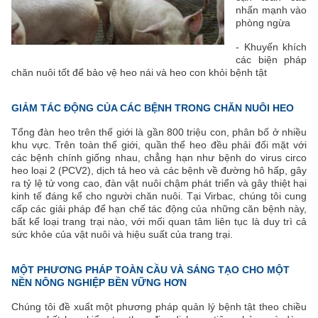
nhấn mạnh vào
phòng ngừa
- Khuyến khích
các biện pháp
chăn nuôi tốt để bảo vệ heo nái và heo con khỏi bệnh tật
GIẢM TÁC ĐỘNG CỦA CÁC BỆNH TRONG CHĂN NUÔI HEO
Tổng đàn heo trên thế giới là gần 800 triệu con, phân bố ở nhiều
khu vực. Trên toàn thế giới, quần thể heo đều phải đối mặt với
các bệnh chính giống nhau, chẳng hạn như bệnh do virus circo
heo loại 2 (PCV2), dịch tả heo và các bệnh về đường hô hấp, gây
ra tỷ lệ tử vong cao, đàn vật nuôi chậm phát triển và gây thiệt hại
kinh tế đáng kể cho người chăn nuôi. Tại Virbac, chúng tôi cung
cấp các giải pháp để hạn chế tác động của những căn bệnh này,
bất kể loại trang trại nào, với mối quan tâm liên tục là duy trì cả
sức khỏe của vật nuôi và hiệu suất của trang trại.
MỘT PHƯƠNG PHÁP TOÀN CẦU VÀ SÁNG TẠO CHO MỘT
NỀN NÔNG NGHIỆP BỀN VỮNG HƠN
Chúng tôi đề xuất một phương pháp quản lý bệnh tật theo chiều