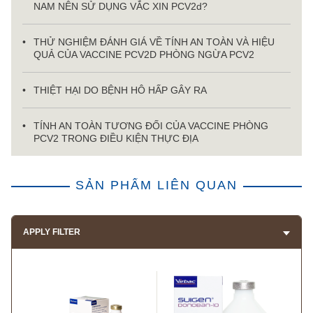
NAM NÊN SỬ DỤNG VẮC XIN PCV2d?
THỬ NGHIỆM ĐÁNH GIÁ VỀ TÍNH AN TOÀN VÀ HIỆU
QUẢ CỦA VACCINE PCV2D PHÒNG NGỪA PCV2
THIỆT HẠI DO BỆNH HÔ HẤP GÂY RA
TÍNH AN TOÀN TƯƠNG ĐỐI CỦA VACCINE PHÒNG
PCV2 TRONG ĐIỀU KIỆN THỰC ĐỊA
SẢN PHẨM LIÊN QUAN
APPLY FILTER