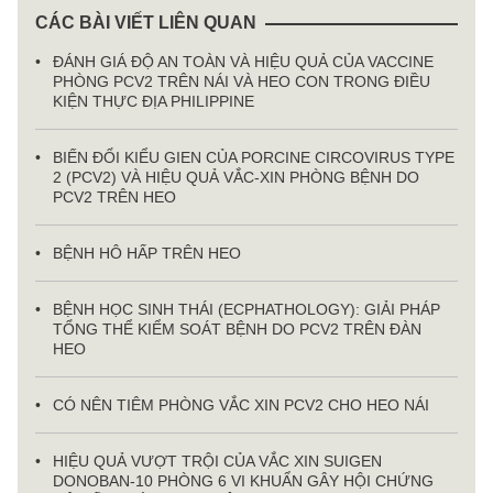
CÁC BÀI VIẾT LIÊN QUAN
ĐÁNH GIÁ ĐỘ AN TOÀN VÀ HIỆU QUẢ CỦA VACCINE
PHÒNG PCV2 TRÊN NÁI VÀ HEO CON TRONG ĐIỀU
KIỆN THỰC ĐỊA PHILIPPINE
BIẾN ĐỔI KIỂU GIEN CỦA PORCINE CIRCOVIRUS TYPE
2 (PCV2) VÀ HIỆU QUẢ VẮC-XIN PHÒNG BỆNH DO
PCV2 TRÊN HEO
BỆNH HÔ HẤP TRÊN HEO
BỆNH HỌC SINH THÁI (ECPHATHOLOGY): GIẢI PHÁP
TỔNG THỂ KIỂM SOÁT BỆNH DO PCV2 TRÊN ĐÀN
HEO
CÓ NÊN TIÊM PHÒNG VẮC XIN PCV2 CHO HEO NÁI
HIỆU QUẢ VƯỢT TRỘI CỦA VẮC XIN SUIGEN
DONOBAN-10 PHÒNG 6 VI KHUẨN GÂY HỘI CHỨNG