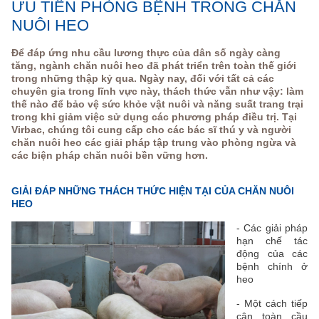
ƯU TIÊN PHÒNG BỆNH TRONG CHĂN
NUÔI HEO
Để đáp ứng nhu cầu lương thực của dân số ngày càng
tăng, ngành chăn nuôi heo đã phát triển trên toàn thế giới
trong những thập kỷ qua. Ngày nay, đối với tất cả các
chuyên gia trong lĩnh vực này, thách thức vẫn như vậy: làm
thế nào để bảo vệ sức khỏe vật nuôi và năng suất trang trại
trong khi giảm việc sử dụng các phương pháp điều trị. Tại
Virbac, chúng tôi cung cấp cho các bác sĩ thú y và người
chăn nuôi heo các giải pháp tập trung vào phòng ngừa và
các biện pháp chăn nuôi bền vững hơn.
GIẢI ĐÁP NHỮNG THÁCH THỨC HIỆN TẠI CỦA CHĂN NUÔI
HEO
- Các giải pháp
hạn chế tác
động của các
bệnh chính ở
heo
- Một cách tiếp
cận toàn cầu