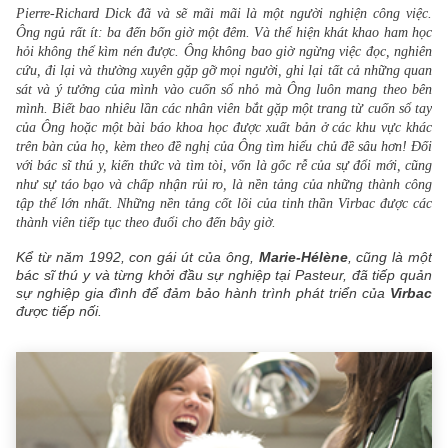
Pierre-Richard Dick đã và sẽ mãi mãi là một người nghiện công việc. 
Ông ngủ rất ít: ba đến bốn giờ một đêm. Và thể hiện khát khao ham học 
hỏi không thể kìm nén được. Ông không bao giờ ngừng việc đọc, nghiên 
cứu, đi lại và thường xuyên gặp gỡ mọi người, ghi lại tất cả những quan 
sát và ý tưởng của mình vào cuốn sổ nhỏ mà Ông luôn mang theo bên 
mình. Biết bao nhiêu lần các nhân viên bắt gặp một trang từ cuốn sổ tay 
của Ông hoặc một bài báo khoa học được xuất bản ở các khu vực khác 
trên bàn của họ, kèm theo đề nghị của Ông tìm hiểu chủ đề sâu hơn! Đối 
với bác sĩ thú y, kiến thức và tìm tòi, vốn là gốc rễ của sự đổi mới, cũng 
như sự táo bạo và chấp nhận rủi ro, là nền tảng của những thành công 
tập thể lớn nhất. Những nền tảng cốt lõi của
tinh thần Virbac được các 
thành viên tiếp tục theo đuổi cho đến bây giờ.
Kể từ năm 1992, con gái út của ông,
Marie-Hélène
, cũng là một
bác sĩ thú y và từng khởi đầu sự nghiệp tại Pasteur, đã tiếp quản
sự nghiệp gia đình để đảm bảo hành trình phát triển của
Virbac
được tiếp nối.