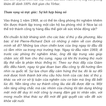
khám để dành 100% thời gian cho Virbac.
Tham vọng và trực giác: Sự kết hợp bùng nổ
Vào tháng 1 năm 1968, ai có thể tin rằng phòng thí nghiệm khiêm
tốn được thành lập trong một căn hộ ba phòng nhỏ ở Nice lại có
thể trở thành công ty hàng đầu thế giới về sức khỏe động vật?
Khi chuẩn bị bột kháng sinh cho các bác sĩ thú y địa phương, liệu
bác sĩ trẻ Pierre-Richard Dick có những ý niệm về con đường
mình sẽ đi? Những lựa chọn chiến lược của ông ngay từ đầu đã
có tầm nhìn xa trong mọi trường hợp. Ngay từ đầu năm 1969, đi
trước các phòng thí nghiệm khác, ông đã tập trung vào giúp
chăm sóc tốt hơn cho thú cưng, ngay cả khi thị trường thú nuôi
lấy thịt vẫn là phân khúc thống trị. Theo sự thúc đẩy của Giám
đốc điều hành, ngay từ giai đoạn ban đầu công ty đã hướng tầm
nhìn ra quốc tế. Sự lựa chọn đầy cảm hứng thứ ba: đó là sự đổi
mới được hình thành bởi nhu cầu hữu hình của các bác sĩ thú y,
khác xa với cơ sở lý luận của nghiên cứu cơ bản mà ông đã biết
lúc đó. Nền tảng cho sự thành công lâu dài đã được đặt ra. Một
nền tảng vững chắc mà các nhóm của chúng tôi tận dụng không
mệt mỏi để duy trì một công ty mang đậm giá trị nhân văn, với
mong muốn khai thác sự đổi mới để giải quyết các vấn đề sức
khỏe vật nuôi.