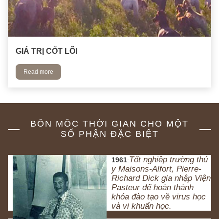
GIÁ TRỊ CỐT LÕI
Read more
BỐN MỐC THỜI GIAN CHO MỘT
SỐ PHẬN ĐẶC BIỆT
Tốt nghiệp trường thú 
1961
:
y Maisons-Alfort, Pierre-
Richard Dick gia nhập Viện 
Pasteur để hoàn thành 
khóa đào tạo về virus học 
và vi khuẩn học.