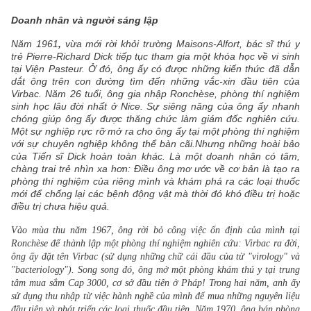
Doanh nhân và người sáng lập
Năm 1961
,
vừa mới rời khỏi trường Maisons-Alfort, bác sĩ thú y
trẻ Pierre-Richard Dick tiếp tục tham gia một khóa học về vi sinh
tại Viện Pasteur. Ở đó, ông ấy có được những kiến thức đã dẫn
dắt ông trên con đường tìm đến những vắc-xin đầu tiên của
Virbac. Năm 26 tuổi, ông gia nhập Ronchèse, phòng thí nghiệm
sinh học lâu đời nhất ở Nice. Sự siêng năng
của ông ấy nhanh
chóng giúp ông ấy được thăng chức làm giám đốc nghiên cứu.
Một sự nghiệp rực rỡ mở ra cho ông ấy tại một phòng thí nghiệm
với sự chuyên nghiệp không thể bàn cãi.Nhưng những hoài bảo
của Tiến sĩ Dick hoàn toàn khác. Là một doanh nhân có tâm,
chàng trai trẻ nhìn xa hơn: Điều ông mơ ước về cơ bản là tạo ra
phòng thí nghiệm của riêng mình và khám phá ra các loại thuốc
mới để chống lại các bệnh động vật mà thời đó khó điều trị hoặc
điều trị chưa hiệu quả.
Vào mùa thu năm 1967, ông rời bỏ công việc ổn định của mình tại 
Ronchèse để thành lập một phòng thí nghiệm nghiên cứu: Virbac ra đời, 
ông ấy đặt tên Virbac (sử dụng những chữ cái đầu của từ "virology" và 
"bacteriology"). Song song đó, ông mở một phòng khám thú y tại trung 
tâm mua sắm Cap 3000, cơ sở đầu tiên ở Pháp! Trong hai năm, anh ấy 
sử dụng thu nhập từ việc hành nghề của mình để mua những nguyên liệu 
đầu tiên và phát triển các loại thuốc đầu tiên. Năm 1970, ông bán phòng 