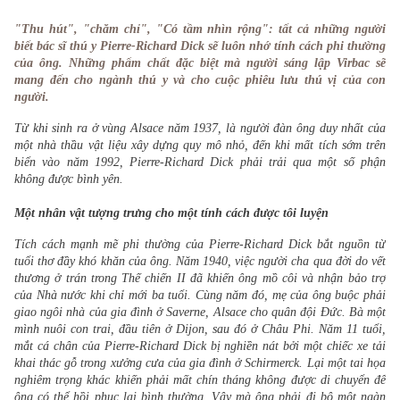
"Thu hút", "chăm chỉ", "Có tầm nhìn rộng": tất cả những người 
biết bác sĩ thú y Pierre-Richard Dick sẽ luôn nhớ tính cách phi thường 
của ông. Những phẩm chất đặc biệt mà người sáng lập Virbac sẽ 
mang đến cho ngành thú y và cho cuộc phiêu lưu thú vị của con 
người.
Từ khi sinh ra ở vùng Alsace năm 1937, là người đàn ông duy nhất của 
một nhà thầu vật liệu xây dựng quy mô nhỏ, đến khi mất tích sớm trên 
biển vào năm 1992, Pierre-Richard Dick phải trải qua một số phận 
không được bình yên.
Một nhân vật tượng trưng cho một tính cách được tôi luyện
Tích cách mạnh mẽ phi thường của Pierre-Richard Dick bắt nguồn từ 
tuổi thơ đầy khó khăn của ông. Năm 1940, việc người cha qua đời do vết 
thương ở trán trong Thế chiến II đã khiến ông mồ côi và nhận bảo trợ 
của Nhà nước khi chỉ mới ba tuổi. Cùng năm đó, mẹ của ông buộc phải 
giao ngôi nhà của gia đình ở Saverne, Alsace cho quân đội Đức. Bà một 
mình nuôi con trai, đầu tiên ở Dijon, sau đó ở Châu Phi. Năm 11 tuổi, 
mắt cá chân của Pierre-Richard Dick bị nghiền nát bởi một chiếc xe tải 
khai thác gỗ trong xưởng cưa của gia đình ở Schirmerck. Lại một tai họa 
nghiêm trọng khác khiến phải mất chín tháng không được di chuyển để 
ông có thể hồi phục lại bình thường. Vậy mà ông phải đi bộ một ngàn 