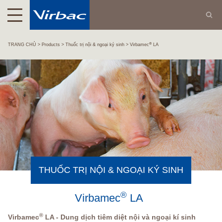
®
TRANG CHỦ
Products
Thuốc trị nội & ngoại ký sinh
Virbamec
LA
THUỐC TRỊ NỘI & NGOẠI KÝ SINH
®
Virbamec
LA
®
Virbamec
LA - Dung dịch tiêm diệt nội và ngoại kí sinh