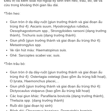
Điều trị và kiểm soát nội-ngoại ký sinh trên heo, trâu, bò, dê và
cừu trong khoảng thời gian lâu dài.
*
Trên heo:
Giun tròn ở dạ dày-ruột (giun trưởng thành và giai đoạn ấu
trùng thứ 4): Ascaris suum, Hyostrongylus rubidus,
Oesophagostomum spp., Strongyloides ransoni (dạng trưởng
thành), Trichuris suis (dạng trưởng thành).
Giun phổi (giun trưởng thành và giai đoạn ấu trùng thứ 4):
Metastrongylus spp.
Ve rận hút máu: Haematopinus suis.
Ghẻ: Sarcoptes scabei var, suis.
*
Trên trâu bò:
Giun tròn ở dạ dày-ruột (giun trưởng thành và giai đoạn ấu
trùng thứ 4): Ostertagia ostetagi (bao gồm ấu trùng bất hoạt),
O.lyrata, Haemonchus placei,...
Giun phổi (giun trưởng thành và giai đoạn ấu trùng thứ 4):
Dictyocaulus viviparus (bao gồm ấu trùng bất hoạt)
Các loại giun khác: Parafilaria bovicola (dạng trưởng thành),
Thelazia spp. (dạng trưởng thành)
Ruồi dòi (giai đoạn ký sinh)
Bệnh dòi: Chrysomya bezziana, Dermatobia hominis