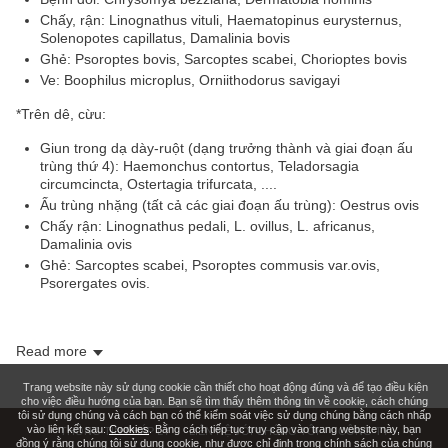
Chấy, rận: Linognathus vituli, Haematopinus eurysternus,
Solenopotes capillatus, Damalinia bovis
Ghẻ: Psoroptes bovis, Sarcoptes scabei, Chorioptes bovis
Ve: Boophilus microplus, Orniithodorus savigayi
*
Trên dê, cừu:
Giun trong dạ dày-ruột (dạng trưởng thành và giai đoạn ấu
trùng thứ 4): Haemonchus contortus, Teladorsagia
circumcincta, Ostertagia trifurcata, ....
Ấu trùng nhặng (tất cả các giai đoạn ấu trùng): Oestrus ovis
Chấy rận: Linognathus pedali, L. ovillus, L. africanus,
Damalinia ovis
Ghẻ: Sarcoptes scabei, Psoroptes commusis var.ovis,
Psorergates ovis.
Read more
Trang website này sử dụng cookie cần thiết cho hoạt động đúng và để tạo điều kiện
cho việc điều hướng của bạn. Bạn sẽ tìm thấy thêm thông tin về cookie, cách chúng
tôi sử dụng chúng và cách bạn có thể kiểm soát việc sử dụng chúng bằng cách nhấp
vào liên kết sau:
Cookies
. Bằng cách tiếp tục truy cập vào trang website này, bạn
THÔNG TIN PHÁP LÝ
LIÊN HỆ VỚI CHÚNG TÔI
CÔNG TY
đồng ý rằng chúng tôi sử dụng cookie, như được chỉ định trong chính sách của chúng