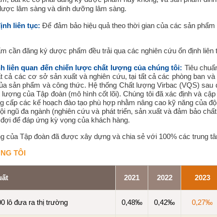
dược lâm sàng và dinh dưỡng lâm sàng.
nh liên tục:
Để đảm bảo hiệu quả theo thời gian của các sản phẩm
 cần đăng ký dược phẩm đều trải qua các nghiên cứu ổn định liên 
h liên quan đến chiến lược chất lượng của chúng tôi:
Tiêu chuẩn
ất cả các cơ sở sản xuất và nghiên cứu, tại tất cả các phòng ban và 
ủa sản phẩm và công thức. Hệ thống Chất lượng Virbac (VQS) sau đ
t lượng của Tập đoàn (mô hình cốt lõi). Chúng tôi đã xác định và cập
cung cấp các kế hoạch đào tạo phù hợp nhằm nâng cao kỹ năng của 
t đội ngũ đa ngành (nghiên cứu và phát triển, sản xuất và đảm bảo ch
 đợi để đáp ứng kỳ vọng của khách hàng.
ng của Tập đoàn đã được xây dựng và chia sẻ với 100% các trung t
NG TÔI
uất
2021
2022
2023
00 lô đưa ra thị trường
0,48‰
0,42‰
0,27‰