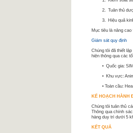
1. Kiểm soát sả
2. Tuân thủ dượ
3. Hiệu quả kinh 
Mục tiêu là nâng cao
Giám sát quy định
Chúng tôi đã thiết lậ
hiện thông qua các t
• Quốc gia: SIMV 
• Khu vực: Animal
• Toàn cầu: Healt
KẾ HOẠCH HÀNH 
Chúng tôi tuân thủ cá
Thông qua chính sách
hàng duy trì dưới 5 
KẾT QUẢ