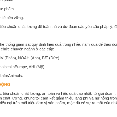
n phẩm.
c phẩm.
tế bền vững.
 tiêu chuẩn chất lượng để tuân thủ và dự đoán các yêu cầu pháp lý,
p hệ thống giám sát quy định hiệu quả trong nhiều năm qua để theo dõ
ổ chức chuyên ngành ở các cấp:
(Pháp), NOAH (Anh), BfT (Đức)…
healthEurope, AHI (Mỹ)…
hforAnimals.
ĐỘNG
c tiêu chuẩn chất lượng, an toàn và hiệu quả cao nhất, từ giai đoạn 
 chất lượng, chúng tôi cam kết giảm thiểu lãng phí và hư hỏng tron
khiếu nại trên mỗi triệu đơn vị sản phẩm, mặc dù có sự ra mắt của n