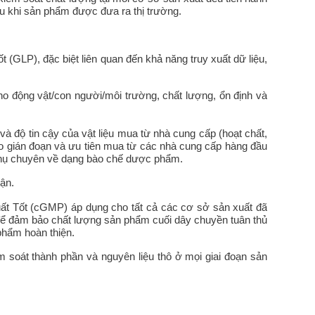
sau khi sản phẩm được đưa ra thị trường.
 (GLP), đặc biệt liên quan đến khả năng truy xuất dữ liệu,
o động vật/con người/môi trường, chất lượng, ổn định và
à độ tin cậy của vật liệu mua từ nhà cung cấp (hoạt chất,
 ro gián đoạn và ưu tiên mua từ các nhà cung cấp hàng đầu
u phụ chuyên về dạng bào chế dược phẩm.
ận.
uất Tốt (cGMP) áp dụng cho tất cả các cơ sở sản xuất đã
 để đảm bảo chất lượng sản phẩm cuối dây chuyền tuân thủ
phẩm hoàn thiện.
 soát thành phần và nguyên liệu thô ở mọi giai đoạn sản