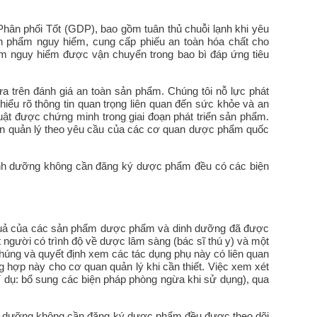
hân phối Tốt (GDP), bao gồm tuân thủ chuỗi lạnh khi yêu
n phẩm nguy hiểm, cung cấp phiếu an toàn hóa chất cho
ẩm nguy hiểm được vận chuyển trong bao bì đáp ứng tiêu
ựa trên đánh giá an toàn sản phẩm. Chúng tôi nỗ lực phát
hiểu rõ thông tin quan trọng liên quan đến sức khỏe và an
uật được chứng minh trong giai đoạn phát triển sản phẩm.
n quản lý theo yêu cầu của các cơ quan dược phẩm quốc
nh dưỡng không cần đăng ký dược phẩm đều có các biện
u quả của các sản phẩm dược phẩm và dinh dưỡng đã được
người có trình độ về dược lâm sàng (bác sĩ thú y) và một
chúng và quyết định xem các tác dụng phụ này có liên quan
 hợp này cho cơ quan quản lý khi cần thiết. Việc xem xét
í dụ: bổ sung các biện pháp phòng ngừa khi sử dụng), qua
h dưỡng không cần đăng ký dược phẩm đều được theo dõi