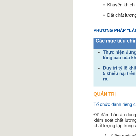
• Khuyến khích cải 
• Đặt chất lượng là
PHƯƠNG PHÁP “LÀ
Các mục tiêu chí
Thực hiện đúng
lòng cao của k
Duy trì tỷ lệ k
5 khiếu nại trê
ra.
QUẢN TRỊ
Tổ chức dành riêng c
Để đảm bảo áp dụng đ
kiểm soát chất lượn
chất lượng tập trung 