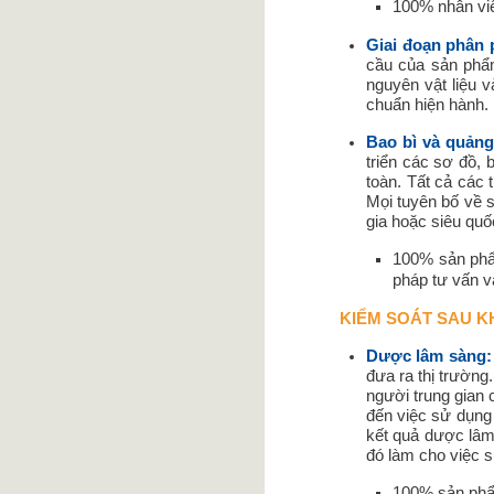
100% nhân viê
Giai đoạn phân 
cầu của sản phẩ
nguyên vật liệu 
chuẩn hiện hành.
Bao bì và quảng
triển các sơ đồ, 
toàn. Tất cả các
Mọi tuyên bố về 
gia hoặc siêu quố
100% sản phẩ
pháp tư vấn v
KIỂM SOÁT SAU K
Dược lâm sàng:
đưa ra thị trường
người trung gian 
đến việc sử dụng
kết quả dược lâm
đó làm cho việc 
100% sản phẩ