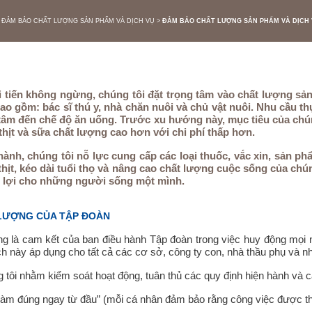
ĐẢM BẢO CHẤT LƯỢNG SẢN PHẨM VÀ DỊCH VỤ
ĐẢM BẢO CHẤT LƯỢNG SẢN PHẨM VÀ DỊCH
i tiến không ngừng, chúng tôi đặt trọng tâm vào chất lượng sả
bao gồm: bác sĩ thú y, nhà chăn nuôi và chủ vật nuôi. Nhu cầu 
âm đến chế độ ăn uống. Trước xu hướng này, mục tiêu của chúng
hịt và sữa chất lượng cao hơn với chi phí thấp hơn.
hành, chúng tôi nỗ lực cung cấp các loại thuốc, vắc xin, sản 
thịt, kéo dài tuổi thọ và nâng cao chất lượng cuộc sống của chú
có lợi cho những người sống một mình.
 LƯỢNG CỦA TẬP ĐOÀN
g là cam kết của ban điều hành Tập đoàn trong việc huy động mọi 
h này áp dụng cho tất cả các cơ sở, công ty con, nhà thầu phụ và n
tôi nhằm kiểm soát hoạt động, tuân thủ các quy định hiện hành và cả
đúng ngay từ đầu” (mỗi cá nhân đảm bảo rằng công việc được thực 