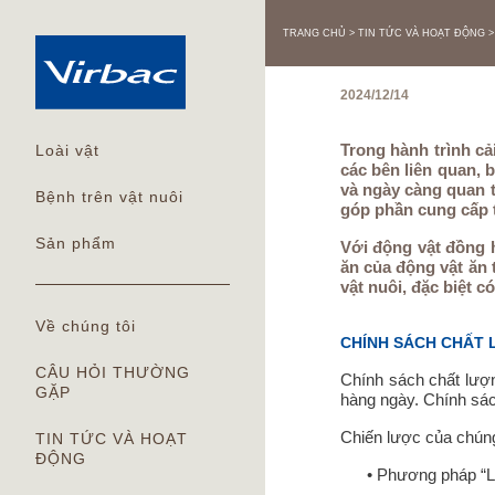
TRANG CHỦ
TIN TỨC VÀ HOẠT ĐỘNG
2024/12/14
Trong hành trình cả
Loài vật
các bên liên quan, 
và ngày càng quan t
Bệnh trên vật nuôi
góp phần cung cấp t
Sản phẩm
Với động vật đồng 
ăn của động vật ăn 
vật nuôi, đặc biệt 
Về chúng tôi
CHÍNH SÁCH CHẤT
CÂU HỎI THƯỜNG
Chính sách chất lượn
GẶP
hàng ngày. Chính sác
Chiến lược của chúng 
TIN TỨC VÀ HOẠT
ĐỘNG
• Phương pháp “Làm 