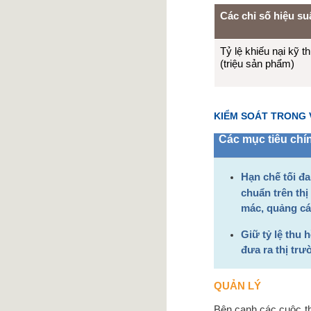
Các chỉ số hiệu su
Tỷ lệ khiếu nại kỹ t
(triệu sản phẩm)
KIỂM SOÁT TRONG 
Các mục tiêu chí
Hạn chế tối đ
chuẩn trên thị
mác, quảng cá
Giữ tỷ lệ thu h
đưa ra thị tr
QUẢN LÝ
Bên cạnh các cuộc th