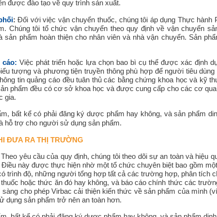
n được đào tạo về quy trình sản xuất.
phối
:
Đối với việc vận chuyển thuốc, chúng tôi áp dụng Thực hành P
m. Chúng tôi tổ chức vận chuyển theo quy định về vận chuyển sả
và sản phẩm hoàn thiện cho nhân viên và nhà vận chuyển. Sản ph
 cáo:
Việc phát triển hoặc lựa chọn bao bì cụ thể được xác định d
biểu tượng và phương tiện truyền thông phù hợp để người tiêu dùng 
 thông tin quảng cáo đều tuân thủ các bằng chứng khoa học và kỹ th
sản phẩm đều có cơ sở khoa học và được cung cấp cho các cơ qua
c gia.
m, bất kể có phải đăng ký dược phẩm hay không, và sản phẩm di
à hỗ trợ cho người sử dụng sản phẩm.
HI ĐƯA RA THỊ TRƯỜNG
Theo yêu cầu của quy định, chúng tôi theo dõi sự an toàn và hiệ
. Điều này được thực hiện nhờ một tổ chức chuyên biệt bao gồm một 
có trình độ, những người tổng hợp tất cả các trường hợp, phân tích 
 thuốc hoặc thức ăn đó hay không, và báo cáo chính thức các trường
 sàng cho phép Virbac cải thiện kiến thức về sản phẩm của mình (v
sử dụng sản phẩm trở nên an toàn hơn.
m, bất kể có phải đăng ký dược phẩm hay không, và sản phẩm din