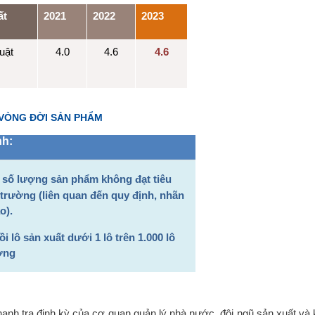
ất
2021
2022
2023
huật
4.0
4.6
4.6
VÒNG ĐỜI SẢN PHẨM
nh:
a số lượng sản phẩm không đạt tiêu
 trường (liên quan đến quy định, nhãn
o).
ồi lô sản xuất dưới 1 lô trên 1.000 lô
ường
anh tra định kỳ của cơ quan quản lý nhà nước, đội ngũ sản xuất và 