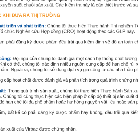
 xuyên suốt chuỗi sản xuất. Các kiểm tra này là cần thiết trước và 
 KHI ĐƯA RA THỊ TRƯỜNG
át triển và phát triển:
Chúng tôi thực hiện Thực hành Thí nghiệm Tốt
Tổ chức Nghiên cứu Hợp đồng (CRO) hoạt động theo các GLP này.
 phải đăng ký dược phẩm đều trải qua kiểm định về độ an toàn ch
công:
Đội ngũ của chúng tôi đánh giá một cách hệ thống chất lượng v
 Khi có thể, chúng tôi xác định nhiều nguồn cung cấp để hạn chế rủi
phẩm. Ngoài ra, chúng tôi sử dụng dịch vụ gia công từ các nhà thầ
 cấp hoạt chất được đánh giá và phân tích trong quá trình chứng nh
ất:
Trong quá trình sản xuất, chúng tôi thực hiện Thực hành Sản x
 Chúng tôi cũng thực hiện các biện pháp ở cấp độ thiết bị sản xuất
 đó hạn chế tối đa phế phẩm hoặc hư hỏng nguyên vật liệu hoặc sản 
, bất kể có phải đăng ký dược phẩm hay không, đều trải qua kiểm
ản xuất của Virbac được chứng nhận.