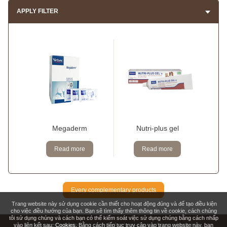
APPLY FILTER
Megaderm
Nutri-plus gel
Read more
Read more
Every complementary products
Trang website này sử dụng cookie cần thiết cho hoạt động đúng và để tạo điều kiện
cho việc điều hướng của bạn. Bạn sẽ tìm thấy thêm thông tin về cookie, cách chúng
tôi sử dụng chúng và cách bạn có thể kiểm soát việc sử dụng chúng bằng cách nhấp
vào liên kết sau:
Cookies
. Bằng cách tiếp tục truy cập vào trang website này, bạn
THÔNG TIN PHÁP LÝ
LIÊN HỆ VỚI CHÚNG TÔI
CÔNG TY