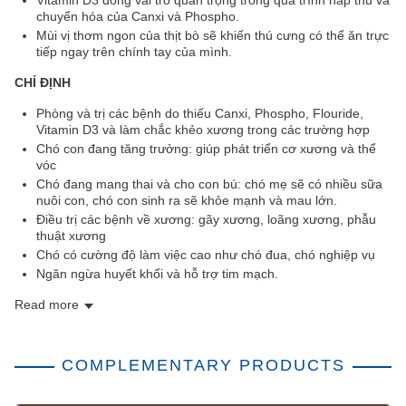
Vitamin D3 đóng vai trò quan trọng trong quá trình hấp thu và
chuyển hóa của Canxi và Phospho.
Mùi vị thơm ngon của thịt bò sẽ khiến thú cưng có thể ăn trực
tiếp ngay trên chính tay của mình.
CHỈ ĐỊNH
Phòng và trị các bệnh do thiếu Canxi, Phospho, Flouride,
Vitamin D3 và làm chắc khẻo xương trong các trường hợp
Chó con đang tăng trưởng: giúp phát triển cơ xương và thể
vóc
Chó đang mang thai và cho con bú: chó mẹ sẽ có nhiều sữa
nuôi con, chó con sinh ra sẽ khỏe mạnh và mau lớn.
Điều trị các bệnh về xương: gãy xương, loãng xương, phẫu
thuật xương
Chó có cường độ làm việc cao như chó đua, chó nghiệp vụ
Ngăn ngừa huyết khối và hỗ trợ tim mạch.
Read more
COMPLEMENTARY PRODUCTS